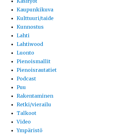
Käsityöt
Kaupunkikuva
Kulttuuri/taide
Kunnostus
Lahti
Lahtiwood
Luonto
Pienoismallit
Pienoisrautatiet
Podcast
Puu
Rakentaminen
Retki/vierailu
Talkoot
Video
Ympäristö