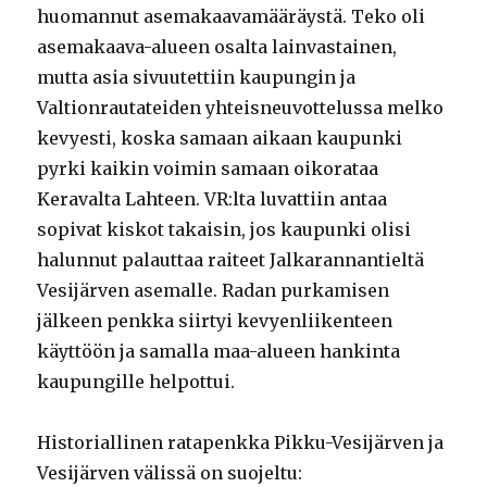
huomannut asemakaavamääräystä. Teko oli
asemakaava-alueen osalta lainvastainen,
mutta asia sivuutettiin kaupungin ja
Valtionrautateiden yhteisneuvottelussa melko
kevyesti, koska samaan aikaan kaupunki
pyrki kaikin voimin samaan oikorataa
Keravalta Lahteen. VR:lta luvattiin antaa
sopivat kiskot takaisin, jos kaupunki olisi
halunnut palauttaa raiteet Jalkarannantieltä
Vesijärven asemalle. Radan purkamisen
jälkeen penkka siirtyi kevyenliikenteen
käyttöön ja samalla maa-alueen hankinta
kaupungille helpottui.
Historiallinen ratapenkka Pikku-Vesijärven ja
Vesijärven välissä on suojeltu: