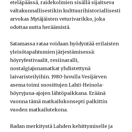
eteläpäässä, raidekolmien sisällä sijaitseva
valtakunnallisestikin kulttuurihistoriallisesti
arvokas Mytäjäisten veturivarikko, joka
odottaa uutta heräämistä.
Satamassa rataa voidaan hyödyntää erilaisten
yleisötapahtumien järjestämisessä:
höyryfestivaalit, resiinaralli,
nostalgiajunamatkat yhdistettynä
laivaristeilyihin. 1980-luvulla Vesijärven
asema toimi suosittujen Lahti-Heinola-
höyryjuna-ajojen lähtöpaikkana. Eräänä
vuonna tämä matkailukonsepti palkittin
vuoden matkailutekona.
Radan merkitystä Lahden kehittymiselle ja