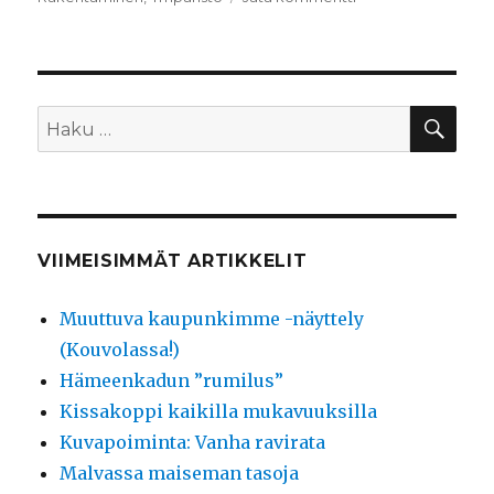
Sibeliusrata
satamaan
–
Lahden
matkailuvaltti
HA
Etsi:
VIIMEISIMMÄT ARTIKKELIT
Muuttuva kaupunkimme -näyttely
(Kouvolassa!)
Hämeenkadun ”rumilus”
Kissakoppi kaikilla mukavuuksilla
Kuvapoiminta: Vanha ravirata
Malvassa maiseman tasoja