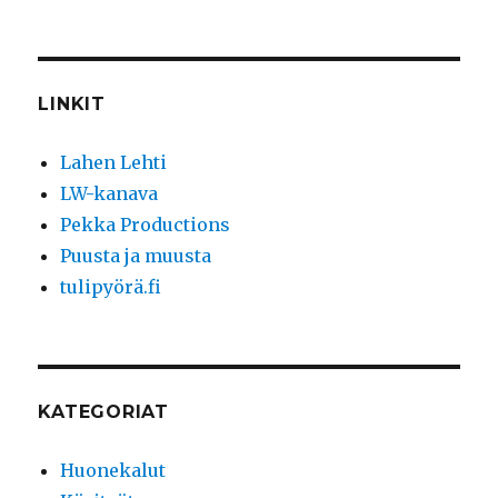
LINKIT
Lahen Lehti
LW-kanava
Pekka Productions
Puusta ja muusta
tulipyörä.fi
KATEGORIAT
Huonekalut