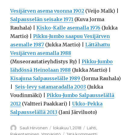
Vesijärven asema vuonna 1902
(Veijo Malk) |
Salpausselän seisake 1971
(Kuva Jorma
Rauhala) |
Kisko-Kalle asemalla 1976
(Jukka
Martio) |
Pikku-Jumbo saapuu Vesijärven
asemalle 1987
(Jukka Martio) |
Lättähattu
Vesijärven asemalla 1988
(Museorautatieyhdistys Ry) |
Pikku-Jumbo
lähdössä Heinolaan 1988
(Jukka Martio) |
Kisajuna Salpausselälle 1989
(Jorma Rauhala)
|
Seis-levy satamaradalla 2003
(Jukka
Voudinmäki) |
Pikku-Jumbo Salpausselällä
2012
(Valtteri Paakkari) |
Ukko-Pekka
Salpausselällä 2013
(Jani Järviluoto)
Kirjoittaja
Sauli Hirvonen
Julkaistu
lokakuu 1, 2018
Kategoriat
Lahti
,
Rakentaminen
,
Ympäristö
Jätä kommentti
artikkeliin