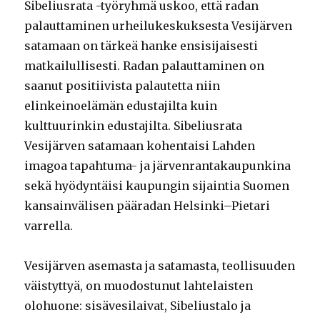
Sibeliusrata -työryhmä uskoo, että radan
palauttaminen urheilukeskuksesta Vesijärven
satamaan on tärkeä hanke ensisijaisesti
matkailullisesti. Radan palauttaminen on
saanut positiivista palautetta niin
elinkeinoelämän edustajilta kuin
kulttuurinkin edustajilta. Sibeliusrata
Vesijärven satamaan kohentaisi Lahden
imagoa tapahtuma- ja järvenrantakaupunkina
sekä hyödyntäisi kaupungin sijaintia Suomen
kansainvälisen pääradan Helsinki–Pietari
varrella.
Vesijärven asemasta ja satamasta, teollisuuden
väistyttyä, on muodostunut lahtelaisten
olohuone: sisävesilaivat, Sibeliustalo ja