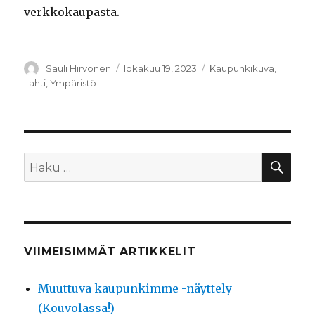
verkkokaupasta.
Kirjoittaja
Sauli Hirvonen
Julkaistu
lokakuu 19, 2023
Kategoriat
Kaupunkikuva
,
Lahti
,
Ympäristö
HA
Etsi:
VIIMEISIMMÄT ARTIKKELIT
Muuttuva kaupunkimme -näyttely
(Kouvolassa!)