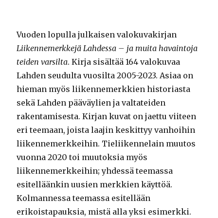
Vuoden lopulla julkaisen valokuvakirjan
Liikennemerkkejä
Lahdessa – ja muita havaintoja
teiden varsilta
. Kirja sisältää 164 valokuvaa
Lahden seudulta vuosilta 2005-2023. Asiaa on
hieman myös liikennemerkkien historiasta
sekä Lahden pääväylien ja valtateiden
rakentamisesta. Kirjan kuvat on jaettu viiteen
eri teemaan, joista laajin keskittyy vanhoihin
liikennemerkkeihin. Tieliikennelain muutos
vuonna 2020 toi muutoksia myös
liikennemerkkeihin; yhdessä teemassa
esitelläänkin uusien merkkien käyttöä.
Kolmannessa teemassa esitellään
erikoistapauksia, mistä alla yksi esimerkki.