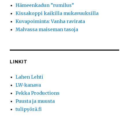
Hämeenkadun ”rumilus”
Kissakoppi kaikilla mukavuuksilla
Kuvapoiminta: Vanha ravirata
Malvassa maiseman tasoja
LINKIT
Lahen Lehti
LW-kanava
Pekka Productions
Puusta ja muusta
tulipyörä.fi