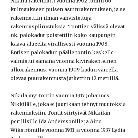
Nikula rakennutti vuonna 1902 tontin 66
kulmaukseen puisen asuinrakennuksen, ja se
rakennettiin ilman vahvistettuja
rakennuspiirustuksia. Tonttien välissä olevat
nk. palokadut poistettiin koko kaupungin
kaava-alueelta virallisesti vuonna 1908.
Entisen palokadun päälle tontin keskelle
valmistui samana vuonna kivirakenteinen
ulkorakennus. Vuonna 1909 kadun varrella
olevaa puurakennusta jatkettiin 12 metrillä.
Nikula myi tontin vuonna 1917 Johannes
Nikkilälle, joka ei juurikaan tehnyt muutoksia
rakennuksiin. Tontit siirtyivät Nikkilän
perillisille Ida Anderssonille ja Aino
Wikströmille vuonna 1931 ja vuonna 1937 Lydia