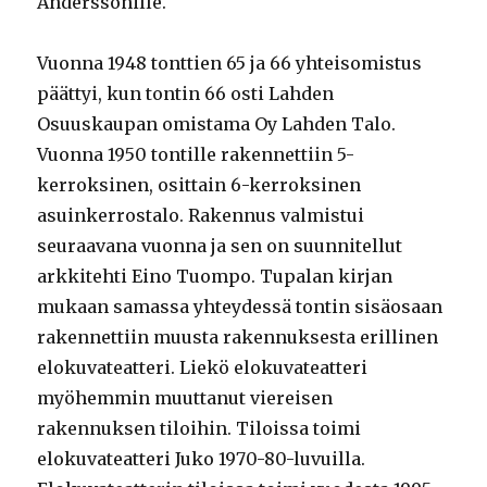
Anderssonille.
Vuonna 1948 tonttien 65 ja 66 yhteisomistus
päättyi, kun tontin 66 osti Lahden
Osuuskaupan omistama Oy Lahden Talo.
Vuonna 1950 tontille rakennettiin 5-
kerroksinen, osittain 6-kerroksinen
asuinkerrostalo. Rakennus valmistui
seuraavana vuonna ja sen on suunnitellut
arkkitehti Eino Tuompo. Tupalan kirjan
mukaan samassa yhteydessä tontin sisäosaan
rakennettiin muusta rakennuksesta erillinen
elokuvateatteri. Liekö elokuvateatteri
myöhemmin muuttanut viereisen
rakennuksen tiloihin. Tiloissa toimi
elokuvateatteri Juko 1970-80-luvuilla.