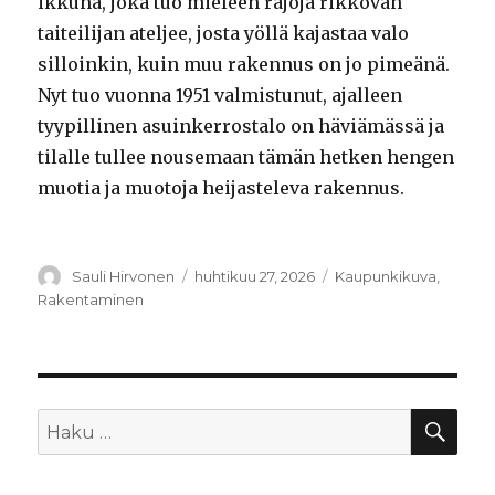
ikkuna, joka tuo mieleen rajoja rikkovan
taiteilijan ateljee, josta yöllä kajastaa valo
silloinkin, kuin muu rakennus on jo pimeänä.
Nyt tuo vuonna 1951 valmistunut, ajalleen
tyypillinen asuinkerrostalo on häviämässä ja
tilalle tullee nousemaan tämän hetken hengen
muotia ja muotoja heijasteleva rakennus.
Kirjoittaja
Sauli Hirvonen
Julkaistu
huhtikuu 27, 2026
Kategoriat
Kaupunkikuva
,
Rakentaminen
HA
Etsi: