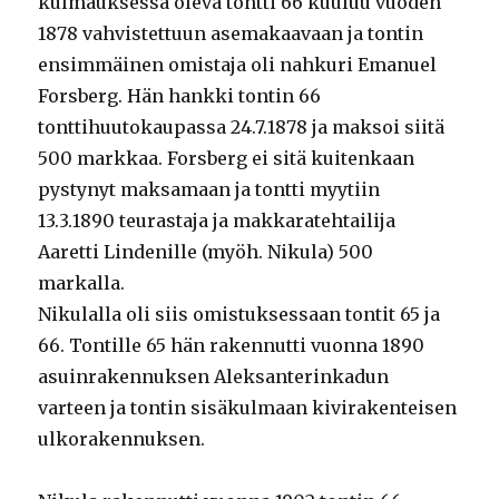
kulmauksessa oleva tontti 66 kuuluu vuoden
1878 vahvistettuun asemakaavaan ja tontin
ensimmäinen omistaja oli nahkuri Emanuel
Forsberg. Hän hankki tontin 66
tonttihuutokaupassa 24.7.1878 ja maksoi siitä
500 markkaa. Forsberg ei sitä kuitenkaan
pystynyt maksamaan ja tontti myytiin
13.3.1890 teurastaja ja makkaratehtailija
Aaretti Lindenille (myöh. Nikula) 500
markalla.
Nikulalla oli siis omistuksessaan tontit 65 ja
66. Tontille 65 hän rakennutti vuonna 1890
asuinrakennuksen Aleksanterinkadun
varteen ja tontin sisäkulmaan kivirakenteisen
ulkorakennuksen.