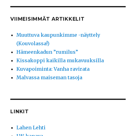
VIIMEISIMMÄT ARTIKKELIT
Muuttuva kaupunkimme -näyttely
(Kouvolassa!)
Hämeenkadun ”rumilus”
Kissakoppi kaikilla mukavuuksilla
Kuvapoiminta: Vanha ravirata
Malvassa maiseman tasoja
LINKIT
Lahen Lehti
LW-kanava