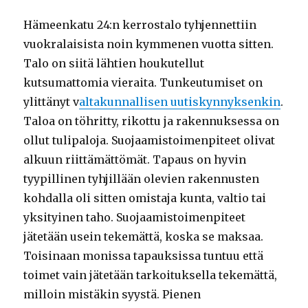
Hämeenkatu 24:n kerrostalo tyhjennettiin
vuokralaisista noin kymmenen vuotta sitten.
Talo on siitä lähtien houkutellut
kutsumattomia vieraita. Tunkeutumiset on
ylittänyt v
altakunnallisen uutiskynnyksenkin
.
Taloa on töhritty, rikottu ja rakennuksessa on
ollut tulipaloja. Suojaamistoimenpiteet olivat
alkuun riittämättömät. Tapaus on hyvin
tyypillinen tyhjillään olevien rakennusten
kohdalla oli sitten omistaja kunta, valtio tai
yksityinen taho. Suojaamistoimenpiteet
jätetään usein tekemättä, koska se maksaa.
Toisinaan monissa tapauksissa tuntuu että
toimet vain jätetään tarkoituksella tekemättä,
milloin mistäkin syystä. Pienen