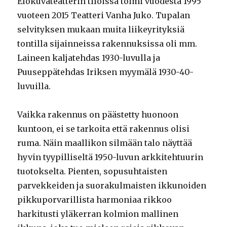
Elokuvateatterin tiloissa toimi vuodesta 1995
vuoteen 2015 Teatteri Vanha Juko. Tupalan
selvityksen mukaan muita liikeyrityksiä
tontilla sijainneissa rakennuksissa oli mm.
Laineen kaljatehdas 1930-luvulla ja
Puuseppätehdas Iriksen myymälä 1930-40-
luvuilla.
Vaikka rakennus on päästetty huonoon
kuntoon, ei se tarkoita että rakennus olisi
ruma. Näin maallikon silmään talo näyttää
hyvin tyypilliseltä 1950-luvun arkkitehtuurin
tuotokselta. Pienten, sopusuhtaisten
parvekkeiden ja suorakulmaisten ikkunoiden
pikkuporvarillista harmoniaa rikkoo
harkitusti yläkerran kolmion mallinen