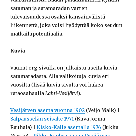
sataman ja satamaradan varren
tulevaisuudessa osaksi kansainvälistä
liikennettä, joka voisi hyödyttää koko seudun
matkailupotentiaalia.
Kuvia
Vaunut.org-sivulla on julkaistu useita kuvia
satamaradasta. Alla valikoituja kuvia eri
vuosilta (lisää kuvia sivulta voi hakea
rataosahaulla
Lahti-Vesijärvi
).
Vesijärven asema vuonna 1902
(Veijo Malk) |
Salpausselän seisake 1971
(Kuva Jorma
Rauhala) |
Kisko-Kalle asemalla 1976
(Jukka
Martio) |
Pikku-Jumbo saapuu Vesijärven