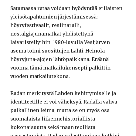
Satamassa rataa voidaan hyödyntää erilaisten
yleisötapahtumien järjestämisessä:
höyryfestivaalit, resiinaralli,
nostalgiajunamatkat yhdistettynä
laivaristeilyihin. 1980-luvulla Vesijärven
asema toimi suosittujen Lahti-Heinola-
höyryjuna-ajojen lähtöpaikkana. Eräänä
vuonna tämä matkailukonsepti palkittin
vuoden matkailutekona.
Radan merkitystä Lahden kehittymiselle ja
identiteetille ei voi väheksyä. Radalla vahva
paikallinen leima, mutta se on myös osa
suomalaista liikennehistoriallista
kokonaisuutta sekä maan teollista
vaurastumista. Radan palauttaminen kytkisi