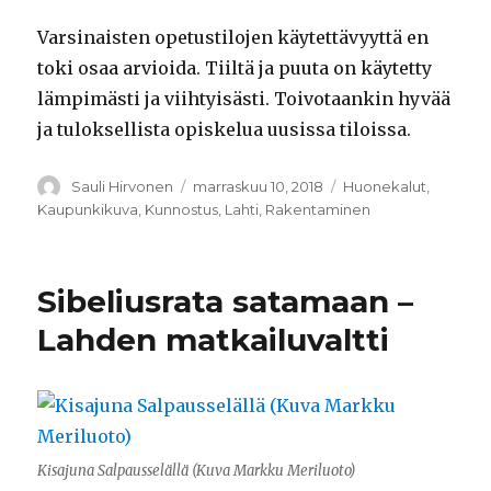
Varsinaisten opetustilojen käytettävyyttä en
toki osaa arvioida. Tiiltä ja puuta on käytetty
lämpimästi ja viihtyisästi. Toivotaankin hyvää
ja tuloksellista opiskelua uusissa tiloissa.
Kirjoittaja
Sauli Hirvonen
Julkaistu
marraskuu 10, 2018
Kategoriat
Huonekalut
,
Kaupunkikuva
,
Kunnostus
,
Lahti
,
Rakentaminen
Sibeliusrata satamaan –
Lahden matkailuvaltti
Kisajuna Salpausselällä (Kuva Markku Meriluoto)