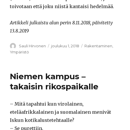
toivotaan että joku niistä kantaisi hedelmää.
Artikkeli julkaistu alun perin 8.11.2018, päivitetty
13.8.2019
Kirjoittaja
Sauli Hirvonen
Julkaistu
joulukuu 1, 2018
Kategoriat
Rakentaminen
,
Ympäristö
Niemen kampus –
takaisin rikospaikalle
– Mitä tapahtui kun virolainen,
eteläafrikkalainen ja suomalainen menivät
Iskun kotikalustetehtaalle?
– Se purettiin.