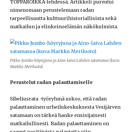
TOPPAROIKKA-lehdessä. Artikkeli pureutui
nimenomaan perustelemaan radan
tarpeellisuutta kulttuurihistoriallisista sekä
matkailun ja elinkeinoelämän näkökulmista.
Pikku-Jumbo-höyryjuna ja Aino-laiva Lahden satamassa (kuva
Markku Meriluoto)
Perustelut radan palauttamiselle
Sibeliusrata -työryhmä uskoo, että radan
palauttaminen urheilukeskuksesta Vesijärven
satamaan on tärkeä hanke ensisijaisesti
matkailullisesti. Radan palauttaminen on
saanut positiivista palautetta niin