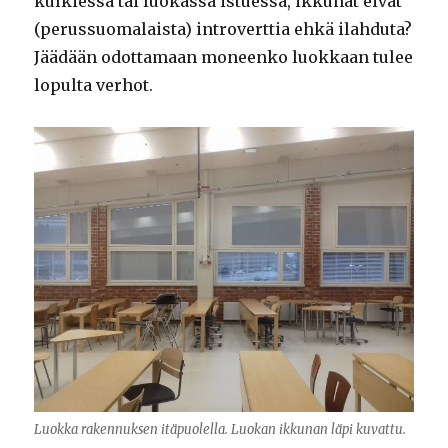
kulkiessa tai luokassa istuessa, ikkunat eivät
(perussuomalaista) introverttia
ehkä ilahduta?
Jäädään odottamaan moneenko luokkaan tulee
lopulta verhot.
Luokka rakennuksen itäpuolella. Luokan ikkunan läpi kuvattu.