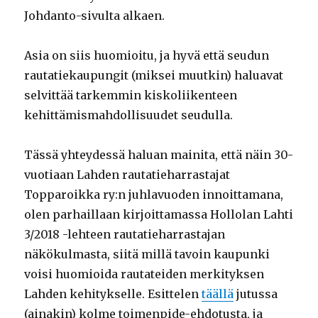
Johdanto-sivulta alkaen.
Asia on siis huomioitu, ja hyvä että seudun
rautatiekaupungit (miksei muutkin) haluavat
selvittää tarkemmin kiskoliikenteen
kehittämismahdollisuudet seudulla.
Tässä yhteydessä haluan mainita, että näin 30-
vuotiaan Lahden rautatieharrastajat
Topparoikka ry:n juhlavuoden innoittamana,
olen parhaillaan kirjoittamassa Hollolan Lahti
3/2018 -lehteen rautatieharrastajan
näkökulmasta, siitä millä tavoin kaupunki
voisi huomioida rautateiden merkityksen
Lahden kehitykselle. Esittelen
täällä
jutussa
(ainakin) kolme toimenpide-ehdotusta, ja