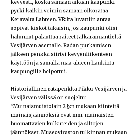
kevyesti, koska samaan aikaan kaupunki
pyrki kaikin voimin samaan oikorataa
Keravalta Lahteen. VR:lta luvattiin antaa
sopivat kiskot takaisin, jos kaupunki olisi
halunnut palauttaa raiteet Jalkarannantieltä
Vesijärven asemalle. Radan purkamisen
jälkeen penkka siirtyi kevyenliikenteen
käyttöön ja samalla maa-alueen hankinta
kaupungille helpottui.
Historiallinen ratapenkka Pikku-Vesijärven ja
Vesijärven välissä on suojeltu:
“Muinaismuistolain 2 §:n mukaan kiinteitä
muinaisjäännöksiä ovat mm. muinaisten
huomattavien kulkuteiden ja siltojen
jäännökset. Museoviraston tulkinnan mukaan