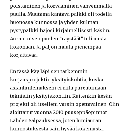
poistaminen ja korvaaminen vahvemmalla
puulla. Muutama kantava palkki oli todella
huonossa kunnossa ja yhden kulman
pystypalkki hajosi kirjaimellisesti käsiin.
Auran toisen puolen ”räystäät” tuli uusia
kokonaan. Ja paljon muuta pienempää
korjattavaa.
En tässä käy läpi sen tarkemmin
korjausprojektin yksityiskohtia, koska
asiantuntemukseni ei riitä pureutumaan
teknisiin yksityiskohtiin. Kuitenkin kesän
projekti oli itselleni varsin opettavainen. Olin
aloittanut vuonna 2010 puuseppäopinnot
Lahden Salpauksessa, joten lumiauran
kunnostuksesta sain hyvää kokemusta.