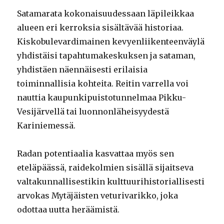
Satamarata kokonaisuudessaan läpileikkaa
alueen eri kerroksia sisältävää historiaa.
Kiskobulevardimainen kevyenliikenteenväylä
yhdistäisi tapahtumakeskuksen ja sataman,
yhdistäen näennäisesti erilaisia
toiminnallisia kohteita. Reitin varrella voi
nauttia kaupunkipuistotunnelmaa Pikku-
Vesijärvellä tai luonnonläheisyydestä
Kariniemessä.
Radan potentiaalia kasvattaa myös sen
eteläpäässä, raidekolmien sisällä sijaitseva
valtakunnallisestikin kulttuurihistoriallisesti
arvokas Mytäjäisten veturivarikko, joka
odottaa uutta heräämistä.