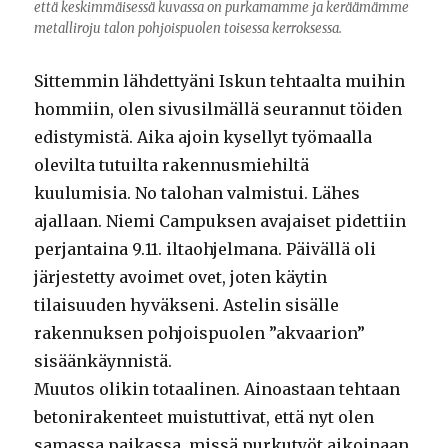
että keskimmäisessä kuvassa on purkamamme ja keräämämme
metalliroju talon pohjoispuolen toisessa kerroksessa.
Sittemmin lähdettyäni Iskun tehtaalta muihin
hommiin, olen sivusilmällä seurannut töiden
edistymistä. Aika ajoin kysellyt työmaalla
olevilta tutuilta rakennusmiehiltä
kuulumisia. No talohan valmistui. Lähes
ajallaan. Niemi Campuksen avajaiset pidettiin
perjantaina 9.11. iltaohjelmana. Päivällä oli
järjestetty avoimet ovet, joten käytin
tilaisuuden hyväkseni. Astelin sisälle
rakennuksen pohjoispuolen ”akvaarion”
sisäänkäynnistä.
Muutos olikin totaalinen. Ainoastaan tehtaan
betonirakenteet muistuttivat, että nyt olen
samassa paikassa, missä purkutyöt aikoinaan