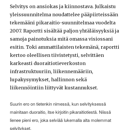
Selvitys on ansiokas ja kiinnostava. Julkaistu
yleissuunnitelma noudattelee pääpiirteissään
tekemääni pikaraitio-suunnitelmaa vuodelta
2007. Raportti sisältää paljon yhtäläisyyksiä ja
samoja painotuksia mitä omassa visiossani
esitin. Toki ammattilaisten tekemänä, raportti
kertoo oleellisen tiivistetysti, selvittäen
karkeasti duoraitiotieverkoston
infrastruktuuriin, liikennemääriin,
lupakysymykset, hallinnon sekä
liikennöintiin liittyvät kustannukset.
Suurin ero on tietenkin nimessä, kun selvityksessä
mainitaan duoraitio, itse kirjoitin pikaraitiotiestä. Niissä
lienee pieni ero, joka selviää lukemalla alta molemmat
selvitykset.