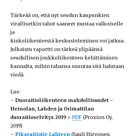
Tärkeää on, että nyt seudun kaupunkien
virallisetkin tahot saaneet mustaa valkoiselle
ja
kiskoliikenteestä keskusteleminen voi jatkua.
Julkaistu raportti on tärkeä ylipäänsä
seudullisen joukkoliikenteen kehittämisen
kannalta, mihin tahansa suuntaa sitä halutaan
viedä.
Lue:
–
Duoraitioliikenteen mahdollisuudet –
Heinolan, Lahden ja Orimattilan
duoraitioselvitys 2019
>
PDF
(Proxion Oy,
2019)
–
Pikaraitiotie Lahteen
(Sauli Hirvonen,