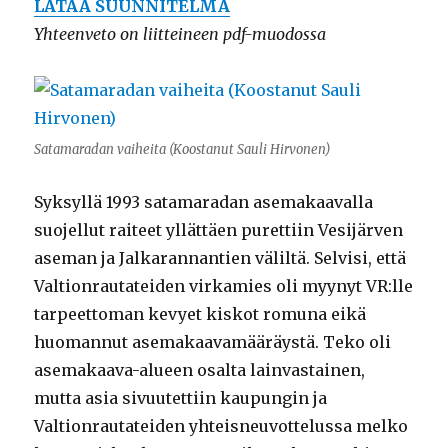
LATAA SUUNNITELMA
Yhteenveto on liitteineen pdf-muodossa
Satamaradan vaiheita (Koostanut Sauli Hirvonen)
Syksyllä 1993 satamaradan asemakaavalla
suojellut raiteet yllättäen purettiin Vesijärven
aseman ja Jalkarannantien väliltä. Selvisi, että
Valtionrautateiden virkamies oli myynyt VR:lle
tarpeettoman kevyet kiskot romuna eikä
huomannut asemakaavamääräystä. Teko oli
asemakaava-alueen osalta lainvastainen,
mutta asia sivuutettiin kaupungin ja
Valtionrautateiden yhteisneuvottelussa melko