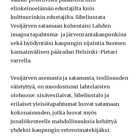
elinkeinoelämän edustajilta kuin
kulttuurinkin edustajilta. Sibeliusrata
Vesijärven satamaan kohentaisi Lahden
imagoa tapahtuma- ja järvenrantakaupunkina
sekä hyödyntäisi kaupungin sijaintia Suomen
kansainvälisen pääradan Helsinki–Pietari
varrella.
Vesijärven asemasta ja satamasta, teollisuuden
väistyttyä, on muodostunut lahtelaisten
olohuone: sisävesilaivat, Sibeliustalo ja
erilaiset yleisötapahtumat luovat satamaan
kokonaisuuden, jotka luovat myös
junaliikenteelle mahdollisuuksia kehittyä
yhdeksi kaupungin vetovoimatekijäksi.