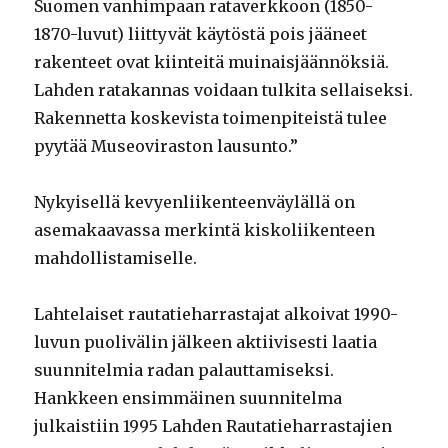
Suomen vanhimpaan rataverkkoon (1850-
1870-luvut) liittyvät käytöstä pois jääneet
rakenteet ovat kiinteitä muinaisjäännöksiä.
Lahden ratakannas voidaan tulkita sellaiseksi.
Rakennetta koskevista toimenpiteistä tulee
pyytää Museoviraston lausunto.”
Nykyisellä kevyenliikenteenväylällä on
asemakaavassa merkintä kiskoliikenteen
mahdollistamiselle.
Lahtelaiset rautatieharrastajat alkoivat 1990-
luvun puolivälin jälkeen aktiivisesti laatia
suunnitelmia radan palauttamiseksi.
Hankkeen ensimmäinen suunnitelma
julkaistiin 1995 Lahden Rautatieharrastajien