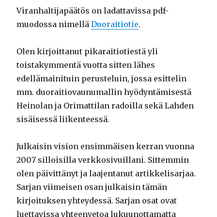
Viranhaltijapäätös on ladattavissa pdf-
muodossa nimellä
Duoraitiotie
.
Olen kirjoittanut pikaraitiotiestä yli
toistakymmentä vuotta sitten lähes
edellämainituin perusteluin, jossa esittelin
mm. duoraitiovaunumallin hyödyntämisestä
Heinolan ja Orimattilan radoilla sekä Lahden
sisäisessä liikenteessä.
Julkaisin vision ensimmäisen kerran vuonna
2007 silloisilla verkkosivuillani. Sittemmin
olen päivittänyt ja laajentanut artikkelisarjaa.
Sarjan viimeisen osan julkaisin tämän
kirjoituksen yhteydessä. Sarjan osat ovat
luettavissa yhteenvetoa lukuunottamatta