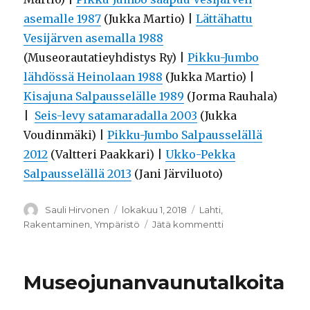
asemalle 1987
(Jukka Martio) |
Lättähattu
Vesijärven asemalla 1988
(Museorautatieyhdistys Ry) |
Pikku-Jumbo
lähdössä Heinolaan 1988
(Jukka Martio) |
Kisajuna Salpausselälle 1989
(Jorma Rauhala)
|
Seis-levy satamaradalla 2003
(Jukka
Voudinmäki) |
Pikku-Jumbo Salpausselällä
2012
(Valtteri Paakkari) |
Ukko-Pekka
Salpausselällä 2013
(Jani Järviluoto)
Kirjoittaja
Sauli Hirvonen
Julkaistu
lokakuu 1, 2018
Kategoriat
Lahti
,
Rakentaminen
,
Ympäristö
Jätä kommentti
artikkeliin
Sibeliusrata
satamaan
–
Museojunanvaunutalkoita
Lahden
matkailuvaltti