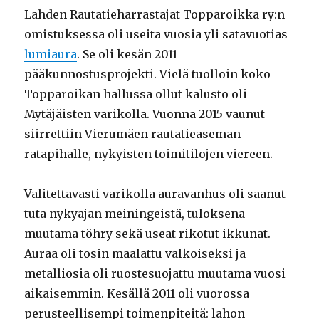
Lahden Rautatieharrastajat Topparoikka ry:n
omistuksessa oli useita vuosia yli satavuotias
lumiaura
. Se oli kesän 2011
pääkunnostusprojekti. Vielä tuolloin koko
Topparoikan hallussa ollut kalusto oli
Mytäjäisten varikolla. Vuonna 2015 vaunut
siirrettiin Vierumäen rautatieaseman
ratapihalle, nykyisten toimitilojen viereen.
Valitettavasti varikolla auravanhus oli saanut
tuta nykyajan meiningeistä, tuloksena
muutama töhry sekä useat rikotut ikkunat.
Auraa oli tosin maalattu valkoiseksi ja
metalliosia oli ruostesuojattu muutama vuosi
aikaisemmin. Kesällä 2011 oli vuorossa
perusteellisempi toimenpiteitä: lahon