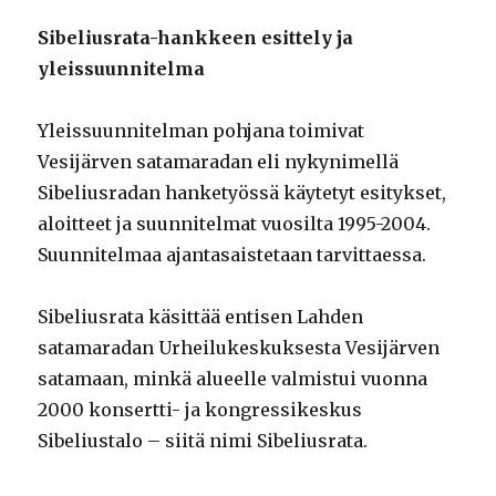
Sibeliusrata-hankkeen esittely ja
yleissuunnitelma
Yleissuunnitelman pohjana toimivat
Vesijärven satamaradan eli nykynimellä
Sibeliusradan hanketyössä käytetyt esitykset,
aloitteet ja suunnitelmat vuosilta 1995-2004.
Suunnitelmaa ajantasaistetaan tarvittaessa.
Sibeliusrata käsittää entisen Lahden
satamaradan Urheilukeskuksesta Vesijärven
satamaan, minkä alueelle valmistui vuonna
2000 konsertti- ja kongressikeskus
Sibeliustalo – siitä nimi Sibeliusrata.