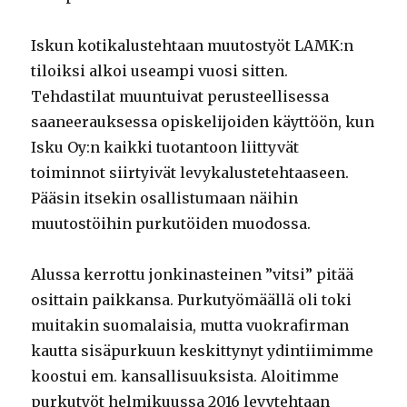
Iskun kotikalustehtaan muutostyöt LAMK:n
tiloiksi alkoi useampi vuosi sitten.
Tehdastilat muuntuivat perusteellisessa
saaneerauksessa opiskelijoiden käyttöön, kun
Isku Oy:n kaikki tuotantoon liittyvät
toiminnot siirtyivät levykalustetehtaaseen.
Pääsin itsekin osallistumaan näihin
muutostöihin purkutöiden muodossa.
Alussa kerrottu jonkinasteinen ”vitsi” pitää
osittain paikkansa. Purkutyömäällä oli toki
muitakin suomalaisia, mutta vuokrafirman
kautta sisäpurkuun keskittynyt ydintiimimme
koostui em. kansallisuuksista. Aloitimme
purkutyöt helmikuussa 2016 levytehtaan