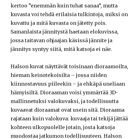
kertoo ”enemmän kuin tuhat sanaa”, mutta
kuvasta voi tehdä erilaisia tulkintoja, miksi on
kuvattu ja mitä kuvasta on jätetty pois.
Samanlaista jännitystä haetaan elokuvissa,
jossa taitavan ohjaajan käsissä jännite ja
jännitys syntyy siitä, mitä katsoja ei näe.
Halson kuvat näyttävät toisinaan dioraamoilta,
hieman keinotekoisilta – jossa niiden
kiinnostavuus piileekin – ja ehkäpä uneliaan
hämyisiltä. Dioraaman voisi ymmärtää 3D-
mallinnetuksi valokuvaksi, ja todellisuutta
kuvaavat dioraamat ovat usein sitä. Dioraama
rajataan kuin valokuva: kuvaaja tai tekijä jättää
kohteen ulkopuolelle jotain, josta katsoja
muodostaa jatkumon todellisuuteen. Halson