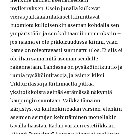
myllerryksen. Usein junalla kulkevat
vieraspaikkakuntalaiset kiinnittävät
huomiota kulloisenkin aseman kohdalla sen
ympäristöön ja sen kohtaamiin muutoksiin –
jos naama ei ole pikkuruudussa kiinni, vaan
katse on toivottavasti suunnattu ulos. Ei siis ei
ole ihan sama mitä aseman seudulle
rakennetaan. Lahdessa on pysäköintikuutio ja
rumia pysäköintitasoja, ja esimerkiksi
Tikkurilassa ja Riihimäellä pitkää
yksitoikkoista seinää estämässä näkymiä
kaupungin suuntaan. Vaikka tämä on
kärjistys, on kuitenkin radan varsien, etenkin
asemien seutujen kehittäminen monellakin
tavalla haastaa. Radan varsien estetiikkaan
liittyvä ”ongelma” lienee yleismaailmallinen.