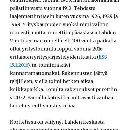
päästiin vasta vuonna 1912. Tehdasta
laajennettiin usein kuten vuosina 1926, 1929 ja
1948. Yrityskauppojen vuoksi nimi vaihtui
monesti, mutta tunnettiin pääasiassa Lahden
Vientikerman nimellä. Yli 100 vuotta paikalla
ollut yritystoiminta loppui vuonna 2016
erilaisten yritysjärjestelyiden kautta (
ESS
15.1.2016
), ts. toiminta kävi
kannattamattomaksi. Rakennusten jäätyä
tyhjilleen, siellä toimi hetken aikaa
keikkapaikka. Lopulta rakennukset purettiin
v. 2022. Samalla katosi harmittavasti vanhaa
lahtelaisteollisuushistoriaa.
Korttelissa on säilynyt Lahden keskusta-
alueen vanhimpia puurakennuksia eli vuonna