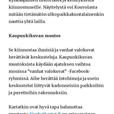
kiinnostuneille. Näyttelystä voi Kouvolasta
mitään tietämätön ulkopaikkakuntalainenkin
nauttia yhtä lailla.
Kaupunkikuvan muutos
Se kiinnostaa ihmisiä ja vanhat valokuvat
herättävät keskusteluja. Kaupunkikuvan
muutoksista käydään ajatuksen vaihtoa
monissa ”vanhat valokuvat” -Facebook-
ryhmissä. Aihe herättää intohimoja ja usein
keskustelut liittyvät kadonneisiin paikkoihin
ja purettuihin rakennuksiin.
Kartatkin ovat hyvä tapa hahmottaa
muutosta.
Vanhatkartat.fi
on erinomainen