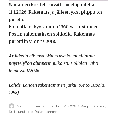
Samainen kortteli kuvattunu etäpuolella
11.1.2026. Rakennus ja jälleen yksi piippu on
purettu.
Etualalla näkyy vuonna 1960 valmistuneen
Postin rakennuksen sokkelia. Rakennus
purettiin vuonna 2018.
Artikkelin alkuosa ”Muuttuva kaupunkimme -
näyttely
”
on alunperin julkaistu Hollolan Lahti -
lehdessä 1/2026
Lähde: Lahden rakentaminen jatkui (Unto Tupala,
1998)
Kirjoittaja
Sauli Hirvonen
Julkaistu
toukokuu 14, 2026
Kategoriat
Kaupunkikuva
,
Kulttuuri/taide
,
Rakentaminen