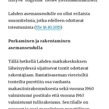
Lahden asemanseudulle on ollut erilaisia
suunnitelmia, jotka edelleen odottavat
toteutumista (
Yle 16.10.2015
)
Purkaminen ja rakentaminen
asemanseudulla
Tällä hetkellä Lahden matkakeskuksen
läheisyydessä sijaitsevat tontit odottavat
rakentajiaan. Rautatieaseman viereisiltä
tonteilta purettiin osa vanhasta
makasiinirakennuksesta sekä vuonna 1960
valmistunut postitalo että vuonna 1963
valmistunut tullirakennus. Sen tilalle on
noussut jo uusi massiivinen punatiilinen