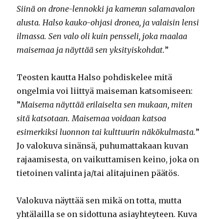
Siinä on drone-lennokki ja kameran salamavalon
alusta. Halso kauko-ohjasi dronea, ja valaisin lensi
ilmassa. Sen valo oli kuin pensseli, joka maalaa
maisemaa ja näyttää sen yksityiskohdat.
”
Teosten kautta Halso pohdiskelee mitä
ongelmia voi liittyä maiseman katsomiseen:
”
Maisema näyttää erilaiselta sen mukaan, miten
sitä katsotaan. Maisemaa voidaan katsoa
esimerkiksi luonnon tai kulttuurin näkökulmasta.
”
Jo valokuva sinänsä, puhumattakaan kuvan
rajaamisesta, on vaikuttamisen keino, joka on
tietoinen valinta ja/tai alitajuinen päätös.
Valokuva näyttää sen mikä on totta, mutta
yhtälailla se on sidottuna asiayhteyteen. Kuva