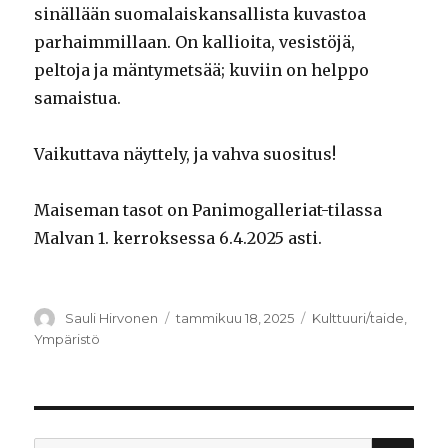
sinällään suomalaiskansallista kuvastoa
parhaimmillaan. On kallioita, vesistöjä,
peltoja ja mäntymetsää; kuviin on helppo
samaistua.
Vaikuttava näyttely, ja vahva suositus!
Maiseman tasot on Panimogalleriat-tilassa
Malvan 1. kerroksessa 6.4.2025 asti.
Kirjoittaja
Sauli Hirvonen
Julkaistu
tammikuu 18, 2025
Kategoriat
Kulttuuri/taide
,
Ympäristö
HA