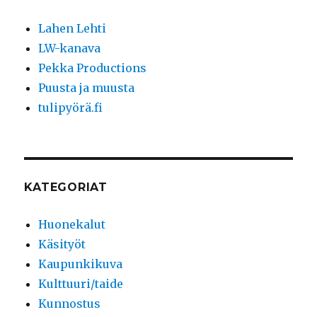
Lahen Lehti
LW-kanava
Pekka Productions
Puusta ja muusta
tulipyörä.fi
KATEGORIAT
Huonekalut
Käsityöt
Kaupunkikuva
Kulttuuri/taide
Kunnostus