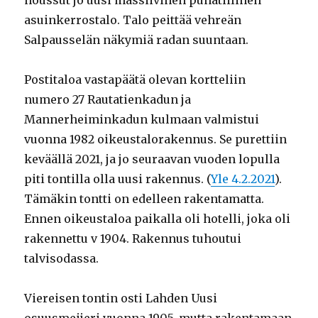
asuinkerrostalo. Talo peittää vehreän
Salpausselän näkymiä radan suuntaan.
Postitaloa vastapäätä olevan kortteliin
numero 27 Rautatienkadun ja
Mannerheiminkadun kulmaan valmistui
vuonna 1982 oikeustalorakennus. Se purettiin
keväällä 2021, ja jo seuraavan vuoden lopulla
piti tontilla olla uusi rakennus. (
Yle 4.2.2021
).
Tämäkin tontti on edelleen rakentamatta.
Ennen oikeustaloa paikalla oli hotelli, joka oli
rakennettu v 1904. Rakennus tuhoutui
talvisodassa.
Viereisen tontin osti Lahden Uusi
osuusmeijeri vuonna 1905, mutta rakentamaan