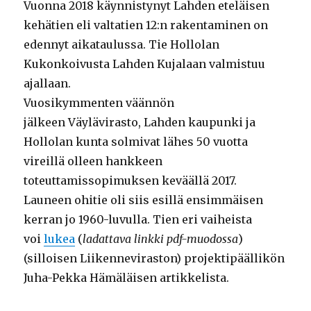
Vuonna 2018 käynnistynyt Lahden eteläisen
kehätien eli valtatien 12:n rakentaminen on
edennyt aikataulussa. Tie Hollolan
Kukonkoivusta Lahden Kujalaan valmistuu
ajallaan.
Vuosikymmenten väännön
jälkeen Väylävirasto, Lahden kaupunki ja
Hollolan kunta solmivat lähes 50 vuotta
vireillä olleen hankkeen
toteuttamissopimuksen keväällä 2017.
Launeen ohitie oli siis esillä ensimmäisen
kerran jo 1960-luvulla. Tien eri vaiheista
voi
lukea
(
ladattava linkki pdf-muodossa
)
(silloisen Liikenneviraston) projektipäällikön
Juha-Pekka Hämäläisen artikkelista.