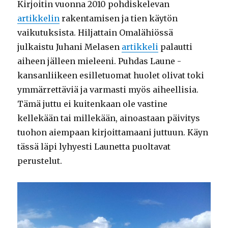
Kirjoitin vuonna 2010 pohdiskelevan
artikkelin
rakentamisen ja tien käytön
vaikutuksista. Hiljattain Omalähiössä
julkaistu Juhani Melasen
artikkeli
palautti
aiheen jälleen mieleeni. Puhdas Laune -
kansanliikeen esilletuomat huolet olivat toki
ymmärrettäviä ja varmasti myös aiheellisia.
Tämä juttu ei kuitenkaan ole vastine
kellekään tai millekään, ainoastaan päivitys
tuohon aiempaan kirjoittamaani juttuun. Käyn
tässä läpi lyhyesti Launetta puoltavat
perustelut.