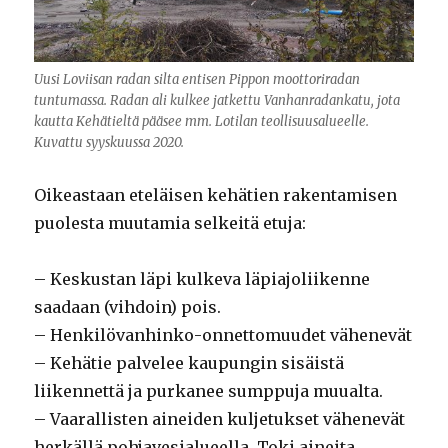
Uusi Loviisan radan silta entisen Pippon moottoriradan
tuntumassa. Radan ali kulkee jatkettu Vanhanradankatu, jota
kautta Kehätieltä pääsee mm. Lotilan teollisuusalueelle.
Kuvattu syyskuussa 2020.
Oikeastaan eteläisen kehätien rakentamisen
puolesta muutamia selkeitä etuja:
– Keskustan läpi kulkeva läpiajoliikenne
saadaan (vihdoin) pois.
– Henkilövanhinko-onnettomuudet vähenevät
– Kehätie palvelee kaupungin sisäistä
liikennettä ja purkanee sumppuja muualta.
– Vaarallisten aineiden kuljetukset vähenevät
herkällä pohjavesialueella. Toki aineita