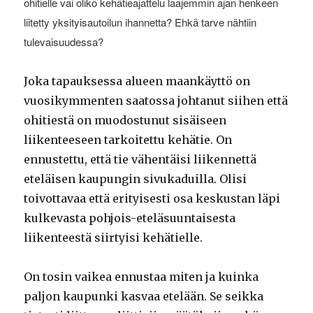
ohitielle vai oliko
kehätieajattelu laajemmin ajan henkeen
liitetty yksityisautoilun ihannetta? Ehkä tarve nähtiin
tulevaisuudessa?
Joka tapauksessa alueen maankäyttö on
vuosikymmenten saatossa johtanut siihen että
ohitiestä on muodostunut sisäiseen
liikenteeseen tarkoitettu kehätie. On
ennustettu, että tie vähentäisi liikennettä
eteläisen kaupungin sivukaduilla. Olisi
toivottavaa että erityisesti osa keskustan läpi
kulkevasta pohjois-eteläsuuntaisesta
liikenteestä siirtyisi kehätielle.
On tosin vaikea ennustaa miten ja kuinka
paljon kaupunki kasvaa etelään. Se seikka