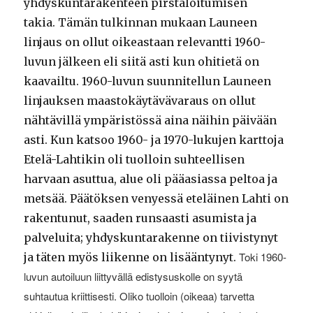
yhdyskuntarakenteen pirstaloitumisen
takia. Tämän tulkinnan mukaan Launeen
linjaus on ollut oikeastaan relevantti 1960-
luvun jälkeen eli siitä asti kun ohitietä on
kaavailtu. 1960-luvun suunnitellun Launeen
linjauksen maastokäytävävaraus on ollut
nähtävillä ympäristössä aina näihin päivään
asti. Kun katsoo 1960- ja 1970-lukujen karttoja
Etelä-Lahtikin oli tuolloin suhteellisen
harvaan asuttua, alue oli pääasiassa peltoa ja
metsää. Päätöksen venyessä eteläinen Lahti on
rakentunut, saaden runsaasti asumista ja
palveluita; yhdyskuntarakenne on tiivistynyt
Toki 1960-
ja täten myös liikenne on lisääntynyt.
luvun autoiluun liittyvällä edistysuskolle on syytä
suhtautua kriittisesti. Oliko tuolloin (oikeaa) tarvetta