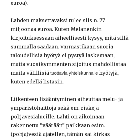
euroa).
Lahden maksettavaksi tulee siis n. 77
miljoonaa euroa. Kuten Melanenkin
kirjoituksessaan aiheellisesti kysyy, mitä sillä
summalla saadaan. Varmastikaan suoria
taloudellisia hyötyä ei pystyä laskemaan,
mutta vuosikymmenten sijoitus mahdollistaa
tuottavia yhteiskunnalle
muita välillisiä
hyötyjä,
kuten edellä listasin.
Liikenteen lisääntyminen aiheuttaa melu- ja
ympäristöhaittoja sekä em. riskejä
pohjavesialueille. Lahti on aikoinaan
rakennettu ”väärään” paikkaan esim.
(pohja)vesiä ajatellen, tämän sai kirkas