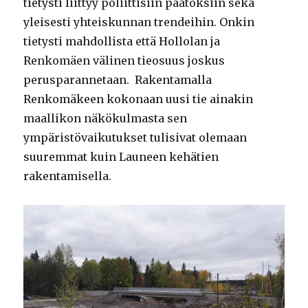
tietysti liittyy poliittisiin päätöksiin sekä
yleisesti yhteiskunnan trendeihin. Onkin
tietysti mahdollista että Hollolan ja
Renkomäen välinen tieosuus joskus
perusparannetaan. Rakentamalla
Renkomäkeen kokonaan uusi tie ainakin
maallikon näkökulmasta sen
ympäristövaikutukset tulisivat olemaan
suuremmat kuin Launeen kehätien
rakentamisella.