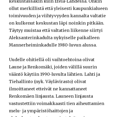
keskustassakin kuin Etelä-Lahdessa. Onkin
ollut merkillistä että yleisesti kaupunkialueen
toimivuuden ja viihtyvyyden kannalta valtatie
on kulkenut keskustan läpi noinkin pitkään.
Täytyy muistaa että valtatien liikenne siirtyi
Aleksanterinkadulta nykyiselle paikalleen
Mannerheiminkadulle 1980-luvun alussa.
Uudelle ohitiellä oli vaihtoehtoina olivat
Laune ja Renkomäki, joiden välillä suurin
vääntö käytiin 1990-luvulta lähtien. Lahti ja
Tiehallinto (nyk. Väylävirasto) olivat
ilmoittaneet etteivät ne kannattaneet
Renkomäen linjausta. Launeen linjausta
vastustettiin voimakkaasti tien aiheuttamien
melu- ja ympäristöhaittojen ja