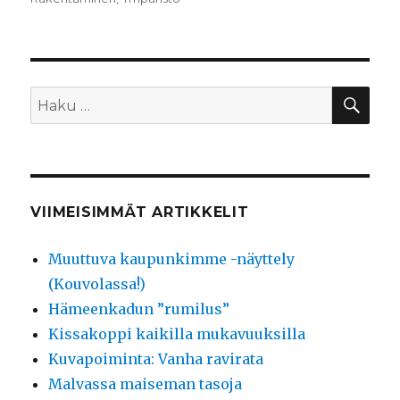
HA
Etsi:
VIIMEISIMMÄT ARTIKKELIT
Muuttuva kaupunkimme -näyttely
(Kouvolassa!)
Hämeenkadun ”rumilus”
Kissakoppi kaikilla mukavuuksilla
Kuvapoiminta: Vanha ravirata
Malvassa maiseman tasoja