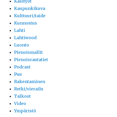
Käsityöt
Kaupunkikuva
Kulttuuri/taide
Kunnostus
Lahti
Lahtiwood
Luonto
Pienoismallit
Pienoisrautatiet
Podcast
Puu
Rakentaminen
Retki/vierailu
Talkoot
Video
Ympäristö