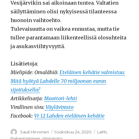
Vesijärvikin sai aikoinaan tuntea. Valtatien
säilyttäminen olisi nykyisessä tilanteessa
huonoin vaihtoehto.
Tulevaisuutta on vaikea ennustaa, mutta tie
tullee parantamaan liikenteellisiä olosuhteita
ja asukasviihtyvyyttä.
Lisätietoja:
Mielipide: Omalähiö:
Eteläinen kehätie valmistuu:
Mitä hyötyä Lahdelle 70 miljoonan euron
sijoituksella?
Artikkelisarja:
Moottori-lehti
Virallinen sivu:
Väylävirasto
Facebook:
Vt 12 Lahden eteläinen kehätie
Kirjoittaja
Sauli Hirvonen
Julkaistu
toukokuu 24, 2020
Kategoriat
Lahti
,
Rakentaminen
,
Ympäristö