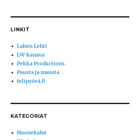
LINKIT
Lahen Lehti
LW-kanava
Pekka Productions
Puusta ja muusta
tulipyörä.fi
KATEGORIAT
Huonekalut