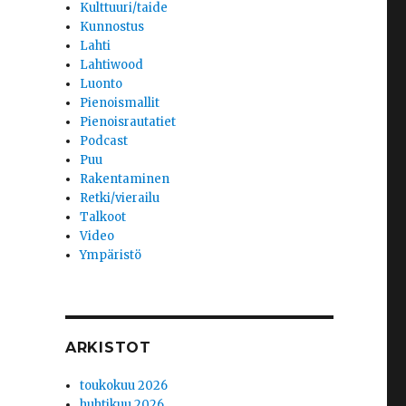
Kulttuuri/taide
Kunnostus
Lahti
Lahtiwood
Luonto
Pienoismallit
Pienoisrautatiet
Podcast
Puu
Rakentaminen
Retki/vierailu
Talkoot
Video
Ympäristö
ARKISTOT
toukokuu 2026
huhtikuu 2026