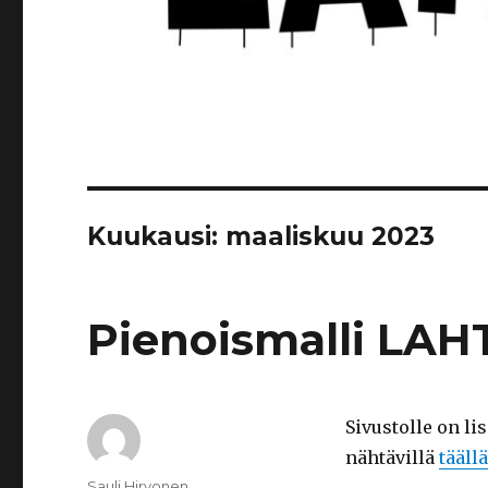
Kuukausi: maaliskuu 2023
Pienoismalli LA
Sivustolle on l
nähtävillä
täällä
Kirjoittaja
Sauli Hirvonen