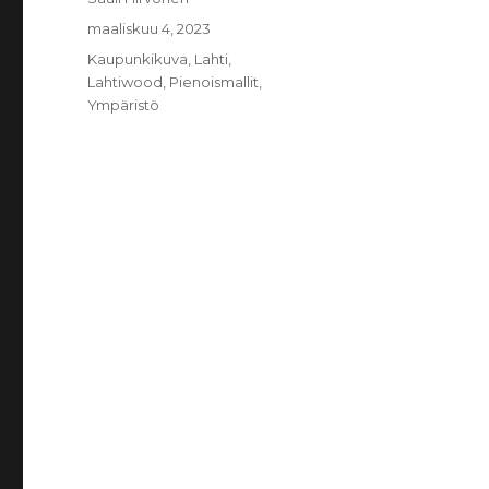
Julkaistu
maaliskuu 4, 2023
Kategoriat
Kaupunkikuva
,
Lahti
,
Lahtiwood
,
Pienoismallit
,
Ympäristö