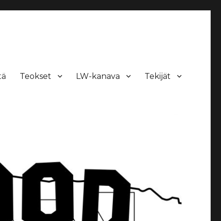
tä
Teokset
LW-kanava
Tekijät