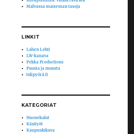
Kuvapoiminta: Vanha ravirata
Malvassa maiseman tasoja
LINKIT
Lahen Lehti
LW-kanava
Pekka Productions
Puusta ja muusta
tulipyörä.fi
KATEGORIAT
Huonekalut
Käsityöt
Kaupunkikuva