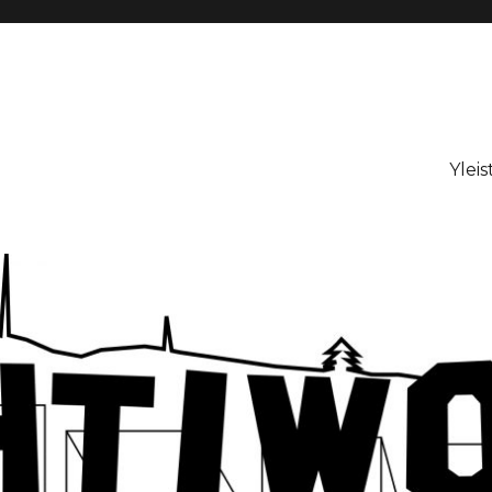
Yleis