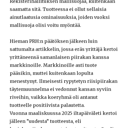
Rekisterihallituksen mallisuojaa, kuitenkaan
saamatta sitä. Tuotteessa ei ollut sellaisia
ainutlaatusia ominaisuuksia, joiden vuoksi
mallisuoja olisi voitu myöntää.
Hieman PRH:n päätöksen jälkeen luin
sattumalta artikkelin, jossa eräs yrittäjä kertoi
yrittäneensä samanlaisen piirakan kanssa
markkinoille. Markkinoille asti tuote
pääsikin, muttei kuitenkaan lopulta
menestynyt. Ilmeisesti rypytetyn riisipiirakan
täytemuunnelma ei vedonnut kansan syviin
riveihin, vaikka koeryhmä oli antanut
tuotteelle positiivista palautetta.
Vuonna maaliskuussa 2025 iltapäiväleti kertoi
jälleen ”uudesta” tuotteesta, eli