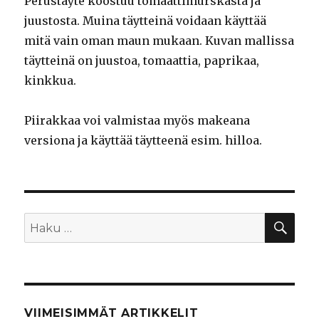
Perustäyte koostuu tomaattimurskasta ja
juustosta. Muina täytteinä voidaan käyttää
mitä vain oman maun mukaan. Kuvan mallissa
täytteinä on juustoa, tomaattia, paprikaa,
kinkkua.
Piirakkaa voi valmistaa myös makeana
versiona ja käyttää täytteenä esim. hilloa.
HA
Etsi:
VIIMEISIMMÄT ARTIKKELIT