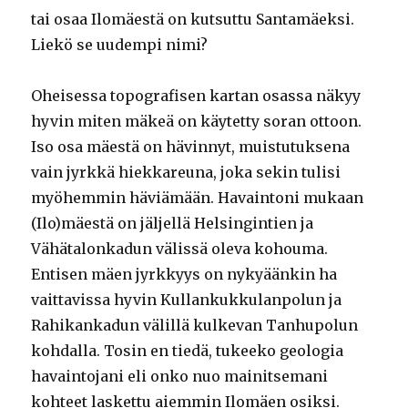
tai osaa Ilomäestä on kutsuttu Santamäeksi.
Liekö se uudempi nimi?
Oheisessa topografisen kartan osassa näkyy
hyvin miten mäkeä on käytetty soran ottoon.
Iso osa mäestä on hävinnyt, muistutuksena
vain jyrkkä hiekkareuna, joka sekin tulisi
myöhemmin häviämään. Havaintoni mukaan
(Ilo)mäestä on jäljellä Helsingintien ja
Vähätalonkadun välissä oleva kohouma.
Entisen mäen jyrkkyys on nykyäänkin ha
vaittavissa hyvin Kullankukkulanpolun ja
Rahikankadun välillä kulkevan Tanhupolun
kohdalla. Tosin en tiedä, tukeeko geologia
havaintojani eli onko nuo mainitsemani
kohteet laskettu aiemmin Ilomäen osiksi.