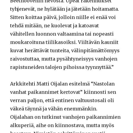
Beethoovenin hevosta. Upeat rakennukset
tyhjenevät, ne hylätään ja jätetään hoitamatta.
Sitten koittaa päivä, jolloin niille ei enää voi
tehdä mitään, ne kuolevat ja katoavat
vähitellen luonnon valtaamina tai nopeasti
moukaroituna tiilikasoiksi. Viiltävän kauniit
kuvat herättävät tunteita, välinpitämättömyys
raivostuttaa, mutta pysähtyneisyys vanhojen
rapistuneiden talojen pihoissa tyynnyttää.”
Arkkitehti Matti Oijalan esitelmä “Nastolan
vanhat paikannimet kertovat” kiinnosti sen
verran paljon, että entinen valtuustosali oli
väkeä täynnä ja vähän enemmänkin.
Oijalahan on tutkinut vanhojen paikannimien
alkuperiä, aihe on kiinnostava, mutta myös