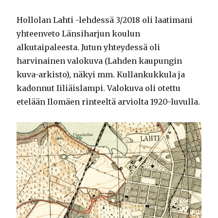
Hollolan Lahti -lehdessä 3/2018 oli laatimani
yhteenveto Länsiharjun koulun
alkutaipaleesta. Jutun yhteydessä oli
harvinainen valokuva (Lahden kaupungin
kuva-arkisto), näkyi mm. Kullankukkula ja
kadonnut Iiliäislampi. Valokuva oli otettu
etelään Ilomäen rinteeltä arviolta 1920-luvulla.