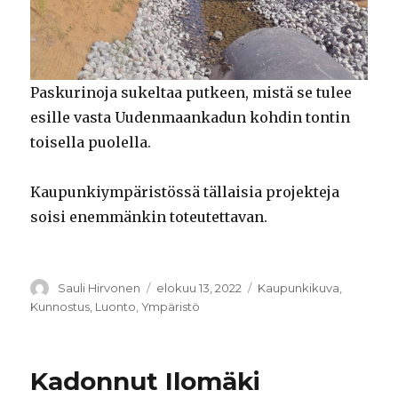
Paskurinoja sukeltaa putkeen, mistä se tulee
esille vasta Uudenmaankadun kohdin tontin
toisella puolella.
Kaupunkiympäristössä tällaisia projekteja
soisi enemmänkin toteutettavan.
Kirjoittaja
Sauli Hirvonen
Julkaistu
elokuu 13, 2022
Kategoriat
Kaupunkikuva
,
Kunnostus
,
Luonto
,
Ympäristö
Kadonnut Ilomäki