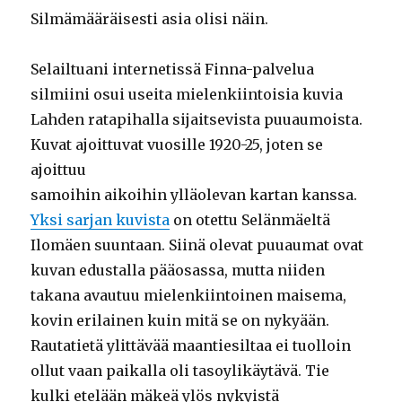
Silmämääräisesti asia olisi näin.
Selailtuani internetissä Finna-palvelua
silmiini osui useita mielenkiintoisia kuvia
Lahden ratapihalla sijaitsevista puuaumoista.
Kuvat ajoittuvat vuosille 1920-25, joten se
ajoittuu
samoihin aikoihin ylläolevan kartan kanssa.
Yksi sarjan kuvista
on otettu Selänmäeltä
Ilomäen suuntaan. Siinä olevat puuaumat ovat
kuvan edustalla pääosassa, mutta niiden
takana avautuu mielenkiintoinen maisema,
kovin erilainen kuin mitä se on nykyään.
Rautatietä ylittävää maantiesiltaa ei tuolloin
ollut vaan paikalla oli tasoylikäytävä. Tie
kulki etelään mäkeä ylös nykyistä