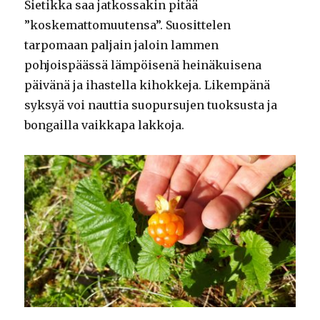
Sietikka saa jatkossakin pitää
”koskemattomuutensa”. Suosittelen
tarpomaan paljain jaloin lammen
pohjoispäässä lämpöisenä heinäkuisena
päivänä ja ihastella kihokkeja. Likempänä
syksyä voi nauttia suopursujen tuoksusta ja
bongailla vaikkapa lakkoja.