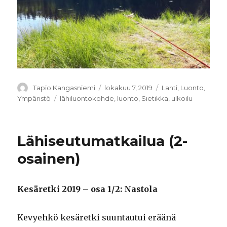
Kirjoittaja
Tapio Kangasniemi
Julkaistu
lokakuu 7, 2019
Kategoriat
Lahti
,
Luonto
,
Ympäristö
Avainsanat
lähiluontokohde
,
luonto
,
Sietikka
,
ulkoilu
Lähiseutumatkailua (2-
osainen)
Kesäretki 2019 – osa 1/2: Nastola
Kevyehkö kesäretki suuntautui eräänä