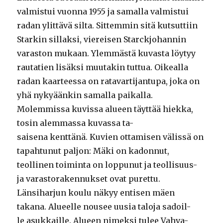
valmistui vuonna 1955 ja samalla valmistui
radan ylittävä silta. Sittemmin sitä kutsuttiin
Starkin sillaksi, viereisen Starckjohannin
varaston mukaan. Ylemmästä kuvasta löytyy
rautatien lisäksi muutakin tuttua. Oikealla
radan kaarteessa on ratavartijantupa, joka on
yhä nykyäänkin samalla paikalla.
Molemmissa kuvissa alueen täyttää hiekka,
tosin alemmassa kuvassa ta-
saisena kenttänä. Kuvien ottamisen välissä on
tapahtunut paljon: Mäki on kadonnut,
teollinen toiminta on loppunut ja teollisuus-
ja varastorakennukset ovat purettu.
Länsiharjun koulu näkyy entisen mäen
takana. Alueelle nousee uusia taloja sadoil-
le asukkaille. Alueen nimeksi tulee Vahva-