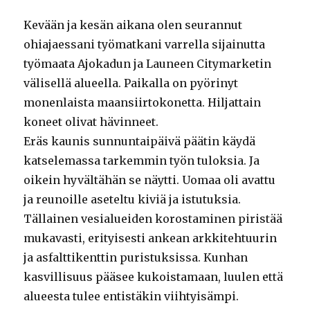
Kevään ja kesän aikana olen seurannut
ohiajaessani työmatkani varrella sijainutta
työmaata Ajokadun ja Launeen Citymarketin
välisellä alueella. Paikalla on pyörinyt
monenlaista maansiirtokonetta. Hiljattain
koneet olivat hävinneet.
Eräs kaunis sunnuntaipäivä päätin käydä
katselemassa tarkemmin työn tuloksia. Ja
oikein hyvältähän se näytti. Uomaa oli avattu
ja reunoille aseteltu kiviä ja istutuksia.
Tällainen vesialueiden korostaminen piristää
mukavasti, erityisesti ankean arkkitehtuurin
ja asfalttikenttin puristuksissa. Kunhan
kasvillisuus pääsee kukoistamaan, luulen että
alueesta tulee entistäkin viihtyisämpi.