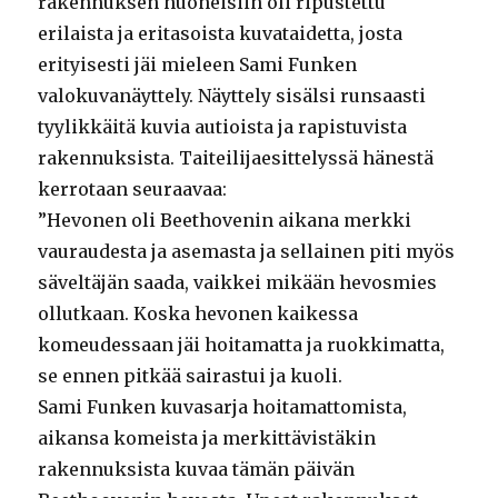
rakennuksen huoneisiin oli ripustettu
erilaista ja eritasoista kuvataidetta, josta
erityisesti jäi mieleen Sami Funken
valokuvanäyttely. Näyttely sisälsi runsaasti
tyylikkäitä kuvia autioista ja rapistuvista
rakennuksista. Taiteilijaesittelyssä hänestä
kerrotaan seuraavaa:
”Hevonen oli Beethovenin aikana merkki
vauraudesta ja asemasta ja sellainen pit
i myös
säveltäjän saada, vaikkei mikään hevosmies
ollutkaan. Koska hevonen kaikessa
komeudessaan jäi hoitamatta ja ruokkimatta,
se ennen pitkää sairastui ja kuoli.
Sami Funken kuvasarja hoitamattomista,
aikansa komeista ja merkittävistäkin
rakennuksista kuvaa tämän päivän