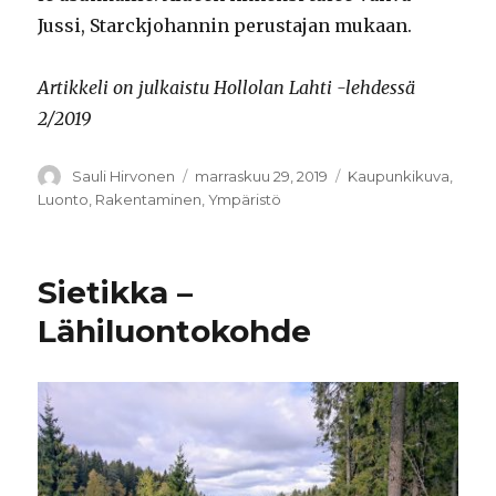
Jussi, Starckjohannin perustajan mukaan.
Artikkeli on julkaistu Hollolan Lahti -lehdessä
2/2019
Kirjoittaja
Sauli Hirvonen
Julkaistu
marraskuu 29, 2019
Kategoriat
Kaupunkikuva
,
Luonto
,
Rakentaminen
,
Ympäristö
Sietikka –
Lähiluontokohde