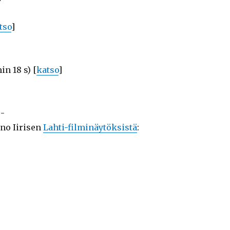
tso
]
in 18 s) [
katso
]
-
ino Iirisen
Lahti-filminäytöksistä
: