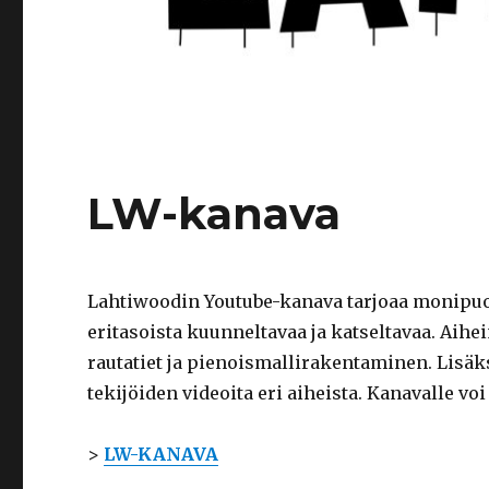
LW-kanava
Lahtiwoodin Youtube-kanava tarjoaa monipuoli
eritasoista kuunneltavaa ja katseltavaa. Aihe
rautatiet ja pienoismallirakentaminen. Lisäks
tekijöiden videoita eri aiheista. Kanavalle voi
>
LW-KANAVA