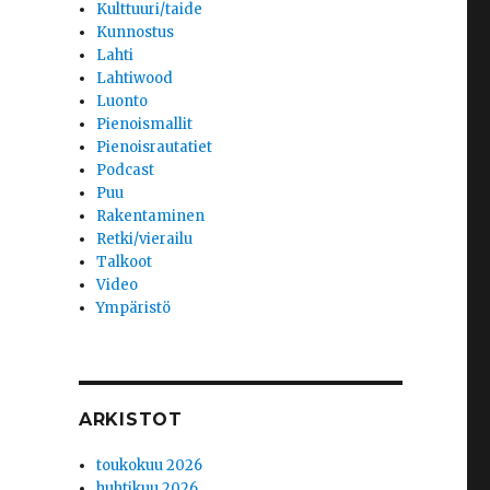
Kulttuuri/taide
Kunnostus
Lahti
Lahtiwood
Luonto
Pienoismallit
Pienoisrautatiet
Podcast
Puu
Rakentaminen
Retki/vierailu
Talkoot
Video
Ympäristö
ARKISTOT
toukokuu 2026
huhtikuu 2026