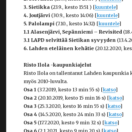
3. Sietikka
(23.9., kesto 15:51 ) [
kuuntele
]
4. Joutjärvi
(30.9., kesto 14:06) [
kuuntele
]
5. Palolampi
(7.10., kesto 14:32) [
kuuntele
]
1.1 Alasenjärvi, Sepänniemi – Revisited
(18.
3.1
LAPD selvittää Sietikan syvyyden
(13.4.2
6.
Lahden eteläinen kehätie
(20.12.2020, kes
Risto Ilola -kaupunkiajelut
Risto Ilola on tallentanut Lahden kaupunkia 
myös 2010-luvulta.
Osa 1
(3.7.2019, kesto 13 min 55 s) [
katso
]
Osa 2
(20.10.2019, kesto 15 min 16 s) [
katso
]
Osa 3
(25.3.2020, kesto 16 min 55 s) [
katso
]
Osa 4
(14.5.2020, kesto 24 min 33 s) [
katso
]
Osa 5
(17.7.2020, kesto 9 min 32 s) [
katso
]
Osa 6
(2.1.2021, kesto 9 min 20 s) [
katso
]