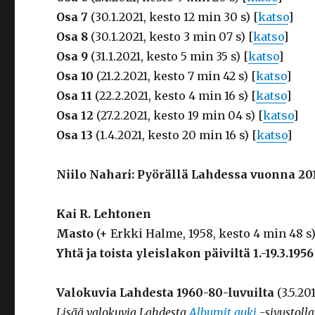
Osa 7
(30.1.2021, kesto 12 min 30 s) [
katso
]
Osa 8
(30.1.2021, kesto 3 min 07 s) [
katso
]
Osa 9
(31.1.2021, kesto 5 min 35 s) [
katso
]
Osa 10
(21.2.2021, kesto 7 min 42 s) [
katso
]
Osa 11
(22.2.2021, kesto 4 min 16 s) [
katso
]
Osa 12
(27.2.2021, kesto 19 min 04 s) [
katso
]
Osa 13
(1.4.2021, kesto 20 min 16 s) [
katso
]
Niilo Nahari: Pyörällä Lahdessa vuonna 20
Kai R. Lehtonen
Masto
(+ Erkki Halme, 1958, kesto 4 min 48 s)
Yhtä ja toista yleislakon päiviltä 1.-19.3.1956
Valokuvia Lahdesta 1960-80-luvuilta
(3.5.20
Lisää valokuvia Lahdesta
Albumit auki
-sivustolla