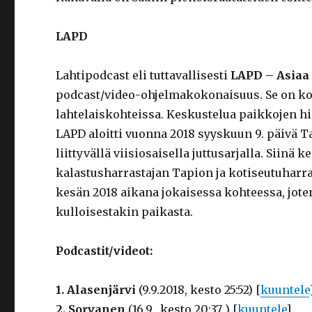
LAPD
Lahtipodcast eli tuttavallisesti
LAPD – Asiaa
podcast/video-ohjelmakokonaisuus. Se on kot
lahtelaiskohteissa. Keskustelua paikkojen hi
LAPD aloitti vuonna 2018 syyskuun 9. päivä T
liittyvällä viisiosaisella juttusarjalla. Siin
kalastusharrastajan Tapion ja kotiseutuharras
kesän 2018 aikana jokaisessa kohteessa, jote
kulloisestakin paikasta.
Podcastit/videot:
1. Alasenjärvi
(9.9.2018, kesto 25:52) [
kuuntele
2. Sorvanen
(16.9., kesto 20:37 ) [
kuuntele
]