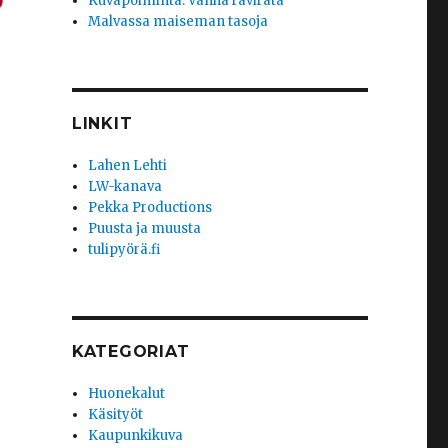
Kuvapoiminta: Vanha ravirata
Malvassa maiseman tasoja
LINKIT
Lahen Lehti
LW-kanava
Pekka Productions
Puusta ja muusta
tulipyörä.fi
KATEGORIAT
Huonekalut
Käsityöt
Kaupunkikuva