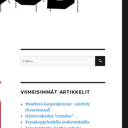
HAKU
Etsi:
VIIMEISIMMÄT ARTIKKELIT
Muuttuva kaupunkimme -näyttely
(Kouvolassa!)
Hämeenkadun ”rumilus”
Kissakoppi kaikilla mukavuuksilla