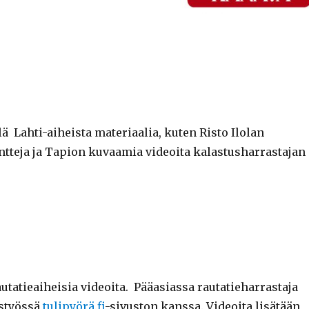
ä Lahti-aiheista materiaalia, kuten Risto Ilolan
ntteja ja Tapion kuvaamia videoita kalastusharrastajan
autatieaiheisia videoita. Pääasiassa rautatieharrastaja
istyössä
tulipyörä.fi
-sivuston kanssa. Videoita lisätään