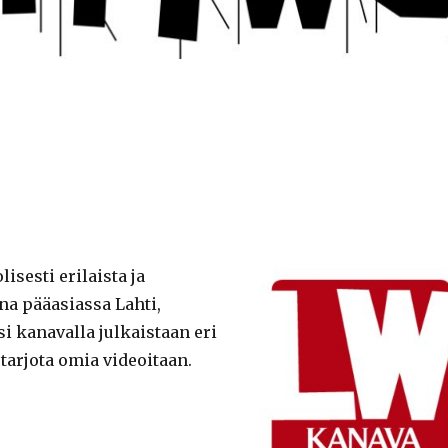
sesti erilaista ja
ina pääasiassa Lahti,
i kanavalla julkaistaan eri
 tarjota omia videoitaan.