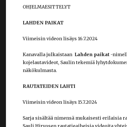
OHJELMAESITTELYT
LAHDEN PAIKAT
Viimeisin videon lisäys 16.7.2024
Kanavalla julkaistaan
Lahden paikat
-nimell
kojelautavideot, Saulin tekemiä lyhytdokume
näkökulmasta.
RAUTATEIDEN LAHTI
Viimeisin videon lisäys 15.7.2024
Sarja sisältää nimensä mukaisesti erilaisia r
Sauli Hirvosen rautatieaiheisia videoita yhte