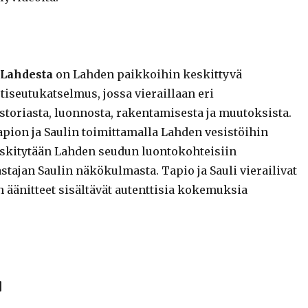
 Lahdesta
on Lahden paikkoihin keskittyvä
iseutukatselmus, jossa vieraillaan eri
storiasta, luonnosta, rakentamisesta ja muutoksista.
apion ja Saulin toimittamalla Lahden vesistöihin
ä keskitytään Lahden seudun luontokohteisiin
tajan Saulin näkökulmasta. Tapio ja Sauli vierailivat
n äänitteet sisältävät autenttisia kokemuksia
]