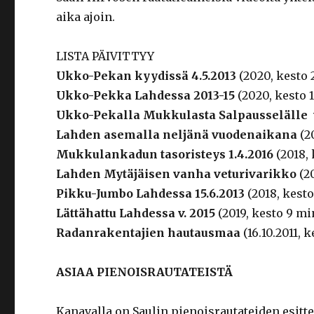
aika ajoin.
LISTA PÄIVITTYY
Ukko-Pekan kyydissä 4.5.2013
(2020, kesto 
Ukko-Pekka Lahdessa 2013-15
(2020, kesto 
Ukko-Pekalla Mukkulasta Salpausselälle v
Lahden asemalla neljänä vuodenaikana
(20
Mukkulankadun tasoristeys 1.4.2016
(2018, 
Lahden Mytäjäisen vanha veturivarikko
(20
Pikku-Jumbo Lahdessa 15.6.2013
(2018, kesto
Lättähattu Lahdessa v. 2015
(2019, kesto 9 min
Radanrakentajien hautausmaa
(16.10.2011, k
ASIAA PIENOISRAUTATEISTÄ
Kanavalla on Saulin pienoisrautateiden esitte