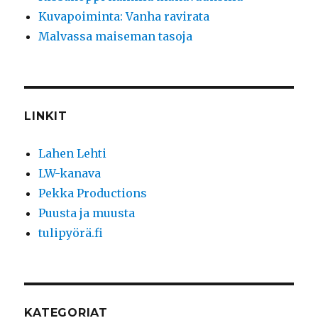
Kuvapoiminta: Vanha ravirata
Malvassa maiseman tasoja
LINKIT
Lahen Lehti
LW-kanava
Pekka Productions
Puusta ja muusta
tulipyörä.fi
KATEGORIAT