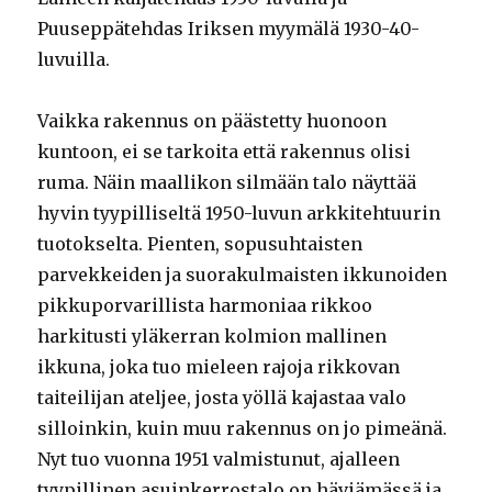
Puuseppätehdas Iriksen myymälä 1930-40-
luvuilla.
Vaikka rakennus on päästetty huonoon
kuntoon, ei se tarkoita että rakennus olisi
ruma. Näin maallikon silmään talo näyttää
hyvin tyypilliseltä 1950-luvun arkkitehtuurin
tuotokselta. Pienten, sopusuhtaisten
parvekkeiden ja suorakulmaisten ikkunoiden
pikkuporvarillista harmoniaa rikkoo
harkitusti yläkerran kolmion mallinen
ikkuna, joka tuo mieleen rajoja rikkovan
taiteilijan ateljee, josta yöllä kajastaa valo
silloinkin, kuin muu rakennus on jo pimeänä.
Nyt tuo vuonna 1951 valmistunut, ajalleen
tyypillinen asuinkerrostalo on häviämässä ja