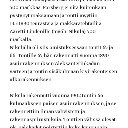
500 markkaa. Forsberg ei sitä kuitenkaan
pystynyt maksamaan ja tontti myytiin
13.3.1890 teurastaja ja makkaratehtailija
Aaretti Lindenille (myöh. Nikula) 500
markalla.
Nikulalla oli siis omistuksessaan tontit 65 ja
66. Tontille 65 hän rakennutti vuonna 1890
asuinrakennuksen Aleksanterinkadun
varteen ja tontin sisäkulmaan kivirakenteisen
ulkorakennuksen.
Nikula rakennutti vuonna 1902 tontin 66
kulmaukseen puisen asuinrakennuksen, ja se
rakennettiin ilman vahvistettuja
rakennuspiirustuksia. Tonttien välissä olevat
nk. palokadut poistettiin koko kaupungin