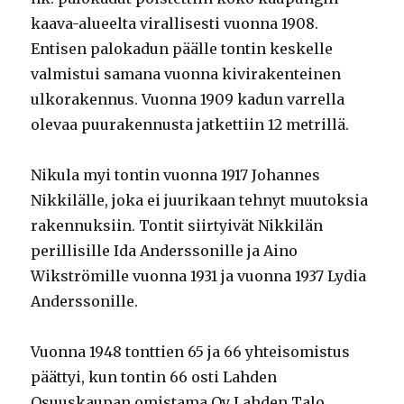
kaava-alueelta virallisesti vuonna 1908.
Entisen palokadun päälle tontin keskelle
valmistui samana vuonna kivirakenteinen
ulkorakennus. Vuonna 1909 kadun varrella
olevaa puurakennusta jatkettiin 12 metrillä.
Nikula myi tontin vuonna 1917 Johannes
Nikkilälle, joka ei juurikaan tehnyt muutoksia
rakennuksiin. Tontit siirtyivät Nikkilän
perillisille Ida Anderssonille ja Aino
Wikströmille vuonna 1931 ja vuonna 1937 Lydia
Anderssonille.
Vuonna 1948 tonttien 65 ja 66 yhteisomistus
päättyi, kun tontin 66 osti Lahden
Osuuskaupan omistama Oy Lahden Talo.