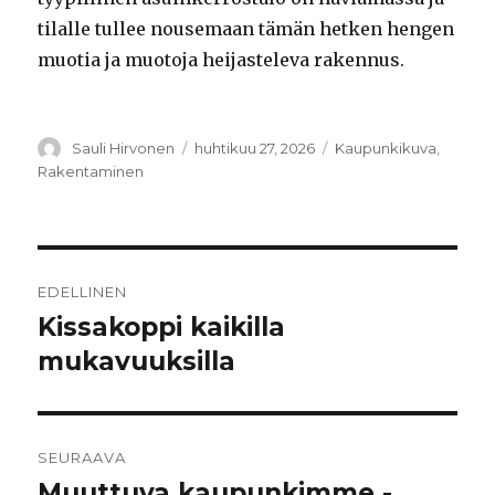
tilalle tullee nousemaan tämän hetken hengen
muotia ja muotoja heijasteleva rakennus.
Kirjoittaja
Sauli Hirvonen
Julkaistu
huhtikuu 27, 2026
Kategoriat
Kaupunkikuva
,
Rakentaminen
Artikkelien
EDELLINEN
selaus
Kissakoppi kaikilla
Edellinen
mukavuuksilla
artikkeli:
SEURAAVA
Muuttuva kaupunkimme -
Seuraava