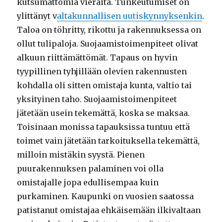
kutsumattomia vieraita. Tunkeutumiset on
ylittänyt v
altakunnallisen uutiskynnyksenkin
.
Taloa on töhritty, rikottu ja rakennuksessa on
ollut tulipaloja. Suojaamistoimenpiteet olivat
alkuun riittämättömät. Tapaus on hyvin
tyypillinen tyhjillään olevien rakennusten
kohdalla oli sitten omistaja kunta, valtio tai
yksityinen taho. Suojaamistoimenpiteet
jätetään usein tekemättä, koska se maksaa.
Toisinaan monissa tapauksissa tuntuu että
toimet vain jätetään tarkoituksella tekemättä,
milloin mistäkin syystä. Pienen
puurakennuksen palaminen voi olla
omistajalle jopa edullisempaa kuin
purkaminen. Kaupunki on vuosien saatossa
patistanut omistajaa ehkäisemään ilkivaltaan