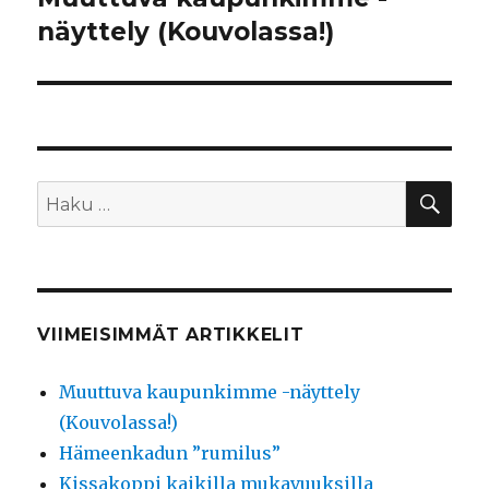
näyttely (Kouvolassa!)
artikkeli:
HA
Etsi:
VIIMEISIMMÄT ARTIKKELIT
Muuttuva kaupunkimme -näyttely
(Kouvolassa!)
Hämeenkadun ”rumilus”
Kissakoppi kaikilla mukavuuksilla