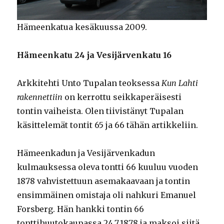
Hämeenkatua kesäkuussa 2009.
Hämeenkatu 24 ja Vesijärvenkatu 16
Arkkitehti Unto Tupalan teoksessa
Kun Lahti
rakennettiin
on kerrottu seikkaperäisesti
tontin vaiheista. Olen tiivistänyt Tupalan
käsittelemät tontit 65 ja 66 tähän artikkeliin.
Hämeenkadun ja Vesijärvenkadun
kulmauksessa oleva tontti 66 kuuluu vuoden
1878 vahvistettuun asemakaavaan ja tontin
ensimmäinen omistaja oli nahkuri Emanuel
Forsberg. Hän hankki tontin 66
tonttihuutokaupassa 24.7.1878 ja maksoi siitä