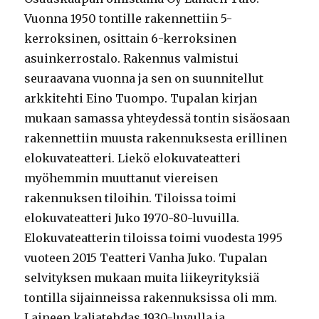
Vuonna 1950 tontille rakennettiin 5-
kerroksinen, osittain 6-kerroksinen
asuinkerrostalo. Rakennus valmistui
seuraavana vuonna ja sen on suunnitellut
arkkitehti Eino Tuompo. Tupalan kirjan
mukaan samassa yhteydessä tontin sisäosaan
rakennettiin muusta rakennuksesta erillinen
elokuvateatteri. Liekö elokuvateatteri
myöhemmin muuttanut viereisen
rakennuksen tiloihin. Tiloissa toimi
elokuvateatteri Juko 1970-80-luvuilla.
Elokuvateatterin tiloissa toimi vuodesta 1995
vuoteen 2015 Teatteri Vanha Juko. Tupalan
selvityksen mukaan muita liikeyrityksiä
tontilla sijainneissa rakennuksissa oli mm.
Laineen kaljatehdas 1930-luvulla ja