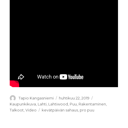
Kirjoittaja
Tapio Kangasniemi
Julkaistu
huhtikuu 22, 2019
Kategoriat
Kaupunkikuva
,
Lahti
,
Lahtiwood
,
Puu
,
Rakentaminen
,
Talkoot
,
Video
Avainsanat
kevätpäivän sahaus
,
pro puu