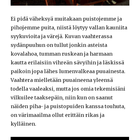
Ei pidä väheksyä muitakaan puistojemme ja
pihojemme puita, niistä löytyy vallan kauniita
syykuvioita ja värejä. Kuvan vaahterassa
sydänpuuhun on tullut jonkin asteista
kovalahoa, tumman ruskean ja harmaan
kautta erilaisiin vihreän sävyihin ja läskissä
paikoin jopa lähes lumenvalkeaa puuainesta.
Vaahtera mielletään puuaineena yleensä
todella vaaleaksi, mutta jos omia tekemisiäni
vilkuilee taaksepäin, niin kun on saanut
näiden piha- ja puistopuiden kanssa touhuta,
on värimaailma ollut erittäin rikas ja
kylläinen.