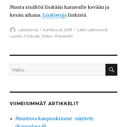
Muuta sisältöä lisätään kanavalle kevään ja
kesän aikana.
Lisätietoja
linkistä.
Kirjoittaja
Lahtiwood
Julkaistu
huhtikuu 8, 2019
Kategoriat
Lahti
,
Lahtiwood
,
Luonto
,
Podcast
,
Video
,
Ympäristö
HA
Etsi:
VIIMEISIMMÄT ARTIKKELIT
Muuttuva kaupunkimme -näyttely
(Kouvolassa!)