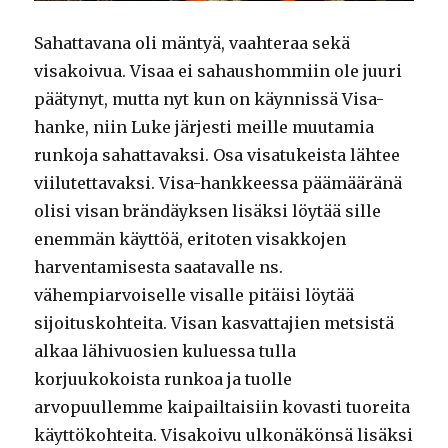
Sahattavana oli mäntyä, vaahteraa sekä
visakoivua. Visaa ei sahaushommiin ole juuri
päätynyt, mutta nyt kun on käynnissä Visa-
hanke, niin Luke järjesti meille muutamia
runkoja sahattavaksi. Osa visatukeista lähtee
viilutettavaksi. Visa-hankkeessa päämääränä
olisi visan brändäyksen lisäksi löytää sille
enemmän käyttöä, eritoten visakkojen
harventamisesta saatavalle ns.
vähempiarvoiselle visalle pitäisi löytää
sijoituskohteita. Visan kasvattajien metsistä
alkaa lähivuosien kuluessa tulla
korjuukokoista runkoa ja tuolle
arvopuullemme kaipailtaisiin kovasti tuoreita
käyttökohteita. Visakoivu ulkonäkönsä lisäksi