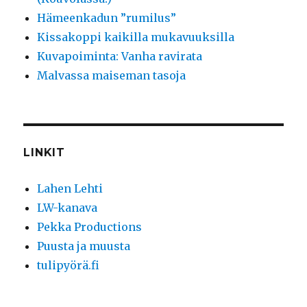
Hämeenkadun ”rumilus”
Kissakoppi kaikilla mukavuuksilla
Kuvapoiminta: Vanha ravirata
Malvassa maiseman tasoja
LINKIT
Lahen Lehti
LW-kanava
Pekka Productions
Puusta ja muusta
tulipyörä.fi