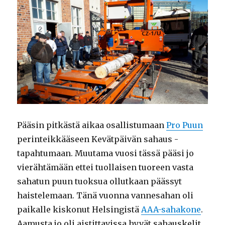
Pääsin pitkästä aikaa osallistumaan
Pro Puun
perinteikkääseen Kevätpäivän sahaus -
tapahtumaan. Muutama vuosi tässä pääsi jo
vierähtämään ettei tuollaisen tuoreen vasta
sahatun puun tuoksua ollutkaan päässyt
haistelemaan. Tänä vuonna vannesahan oli
paikalle kiskonut Helsingistä
AAA-sahakone
.
Aamusta jo oli aistittavissa hyvät sahauskelit,