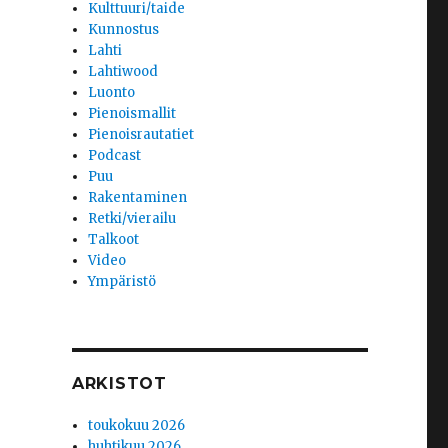
Kulttuuri/taide
Kunnostus
Lahti
Lahtiwood
Luonto
Pienoismallit
Pienoisrautatiet
Podcast
Puu
Rakentaminen
Retki/vierailu
Talkoot
Video
Ympäristö
ARKISTOT
toukokuu 2026
huhtikuu 2026