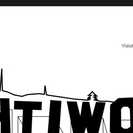
Yleis