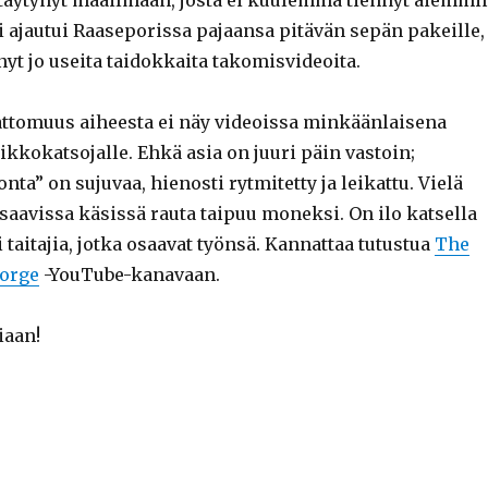
ittäytynyt maailmaan, josta ei kuulemma tiennyt aiemmi
i ajautui Raaseporissa pajaansa pitävän sepän pakeille,
ynyt jo useita taidokkaita takomisvideoita.
tomuus aiheesta ei näy videoissa minkäänlaisena
kkokatsojalle. Ehkä asia on juuri päin vastoin;
nta” on sujuvaa, hienosti rytmitetty ja leikattu. Vielä
saavissa käsissä rauta taipuu moneksi. On ilo katsella
i taitajia, jotka osaavat työnsä. Kannattaa tutustua
The
Forge
-YouTube-kanavaan.
iaan!