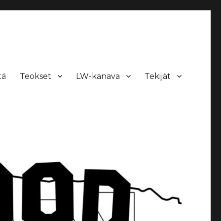
tä
Teokset
LW-kanava
Tekijät