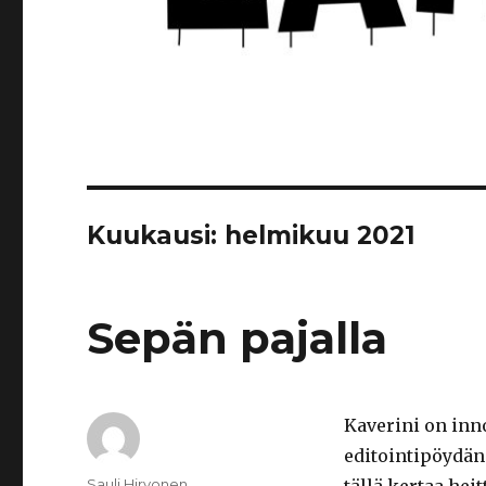
Kuukausi: helmikuu 2021
Sepän pajalla
Kaverini on inn
editointipöydän
Kirjoittaja
Sauli Hirvonen