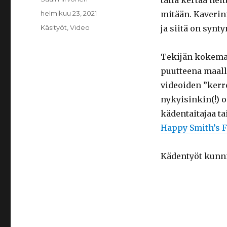
tällä kertaa he
Julkaistu
helmikuu 23, 2021
mitään. Kaverin
Kategoriat
Käsityöt
,
Video
ja siitä on synt
Tekijän kokemat
puutteena maalli
videoiden ”kerro
nykyisinkin(!) o
kädentaitajaa ta
Happy Smith’s 
Kädentyöt kunn