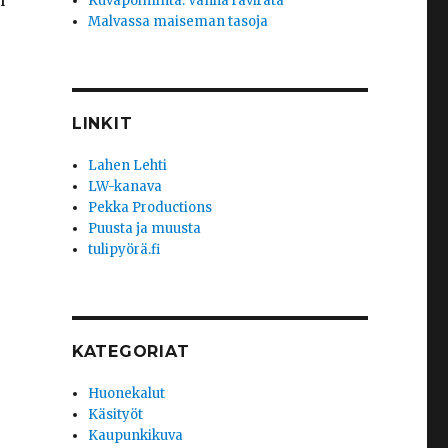
n
Kuvapoiminta: Vanha ravirata
Malvassa maiseman tasoja
LINKIT
Lahen Lehti
LW-kanava
Pekka Productions
Puusta ja muusta
tulipyörä.fi
KATEGORIAT
Huonekalut
Käsityöt
Kaupunkikuva