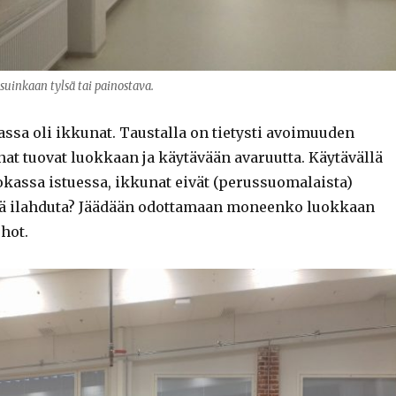
suinkaan tylsä tai painostava.
ssa oli ikkunat. Taustalla on tietysti avoimuuden
nat tuovat luokkaan ja käytävään avaruutta. Käytävällä
okassa istuessa, ikkunat eivät (perussuomalaista)
ä ilahduta? Jäädään odottamaan moneenko luokkaan
rhot.