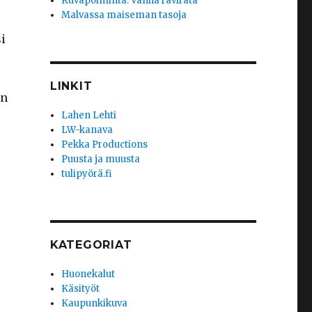
Kuvapoiminta: Vanha ravirata
Malvassa maiseman tasoja
i
LINKIT
an
Lahen Lehti
LW-kanava
Pekka Productions
Puusta ja muusta
tulipyörä.fi
KATEGORIAT
Huonekalut
Käsityöt
Kaupunkikuva