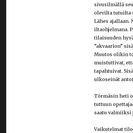
sivusilmällä seu
olevilta tutuilt
Lähes ajallaan. 
iltaohjelmana. Pä
tilaisuuden hyv
”akvaarion” sis
Muutos olikin t
muistuttivat, e
tapahtuivat. Sis
ulkoseinät anto
Törmäsin heti 
tuttuun opettaja
saatu valmiiksi 
Vaikutelmat tiloi