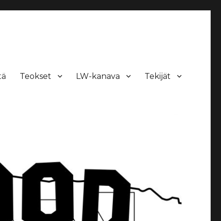
tä
Teokset
LW-kanava
Tekijät