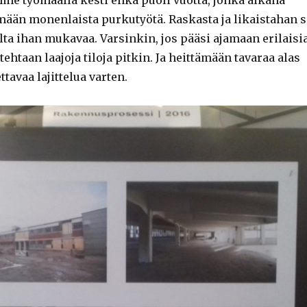
e työmaalla kesti ehkä puoli vuotta, jonka aikana
än monenlaista purkutyötä. Raskasta ja likaistahan s
alta ihan mukavaa. Varsinkin, jos pääsi ajamaan erilaisi
tehtaan laajoja tiloja pitkin. Ja heittämään tavaraa alas
ttavaa lajittelua varten.