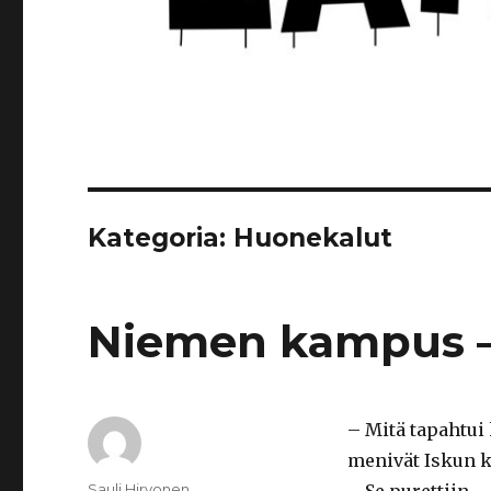
Kategoria: Huonekalut
Niemen kampus – 
– Mitä tapahtui
menivät Iskun k
Kirjoittaja
Sauli Hirvonen