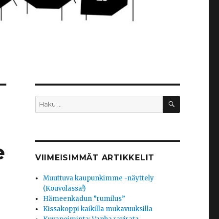
HAKU
Etsi:
e
VIIMEISIMMÄT ARTIKKELIT
Muuttuva kaupunkimme -näyttely
(Kouvolassa!)
Hämeenkadun ”rumilus”
Kissakoppi kaikilla mukavuuksilla