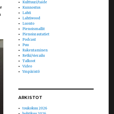
Kulttuuri/taide
e
Kunnostus
Lahti
a
Lahtiwood
Luonto
Pienoismallit
Pienoisrautatiet
Podcast
Puu
Rakentaminen
Retki/vierailu
Talkoot
Video
Ympäristö
ARKISTOT
toukokuu 2026
huhtikuu 2026