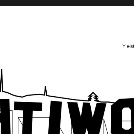
Yleis