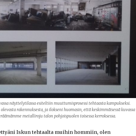
vassa näyttelytilassa esiteltiin muuttumisprosessi tehtaasta kampukseksi.
olevasta rakennuksesta, ja ilokseni huomasin, että keskimmäisessä kuvassa
äämämme metalliroju talon pohjoispuolen toisessa kerroksessa.
ttyäni Iskun tehtaalta muihin hommiin, olen