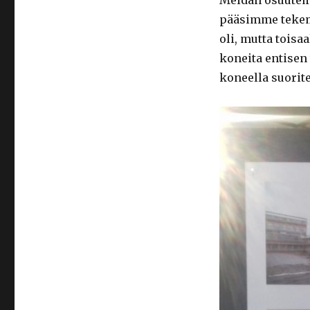
Meidän osuutemm
pääsimme tekemä
oli, mutta toisa
koneita entisen 
koneella suorite