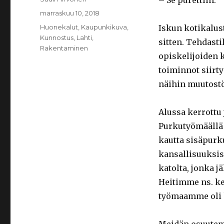
– Se purettiin.
Julkaistu
marraskuu 10, 2018
Kategoriat
Huonekalut
,
Kaupunkikuva
,
Iskun kotikalus
Kunnostus
,
Lahti
,
sitten. Tehdast
Rakentaminen
opiskelijoiden k
toiminnot siirt
näihin muutost
Alussa kerrottu 
Purkutyömäällä 
kautta sisäpurk
kansallisuuksis
katolta, jonka 
Heitimme ns. ke
työmaamme oli 