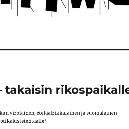
takaisin rikospaikall
 kun virolainen, eteläafrikkalainen ja suomalainen
otikalustetehtaalle?