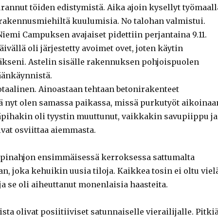
rannut töiden edistymistä. Aika ajoin kysellyt työmaall
a rakennusmiehiltä kuulumisia. No talohan valmistui.
Niemi Campuksen avajaiset pidettiin perjantaina 9.11.
ivällä oli järjestetty avoimet ovet, joten käytin
äkseni. Astelin sisälle rakennuksen pohjoispuolen
äänkäynnistä.
otaalinen. Ainoastaan tehtaan betonirakenteet
ttä nyt olen samassa paikassa, missä purkutyöt aikoinaa
äpihakin oli tyystin muuttunut, vaikkakin savupiippu ja
ivat osviittaa aiemmasta.
opinahjon ensimmäisessä kerroksessa sattumalta
an, joka kehuikin uusia tiloja. Kaikkea tosin ei oltu viel
ja se oli aiheuttanut monenlaisia haasteita.
sta olivat posiitiiviset satunnaiselle vierailijalle. Pitki