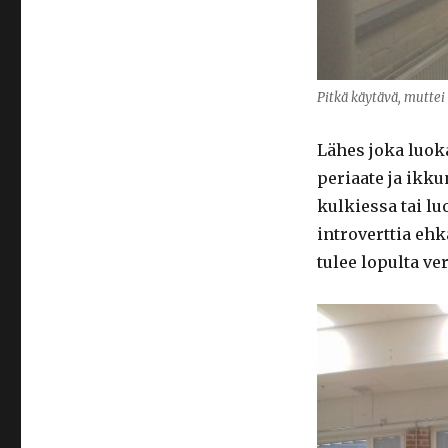
Pitkä käytävä, muttei 
Lähes joka luoka
periaate ja ikku
kulkiessa tai lu
introverttia
ehk
tulee lopulta ve