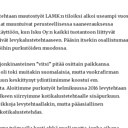
tehtaan muutostyöt LAMK:n tiloiksi alkoi useampi vuos
ilat muuntuivat perusteellisessa saaneerauksessa
äyttöön, kun Isku Oy:n kaikki tuotantoon liittyvät
yivät levykalustetehtaaseen. Pääsin itsekin osallistuma
öihin purkutöiden muodossa.
jonkinasteinen ”vitsi” pitää osittain paikkansa.
oli toki muitakin suomalaisia, mutta vuokrafirman
uun keskittynyt ydintiimimme koostui em.
ta. Aloitimme purkutyöt helmikuussa 2016 levytehtaan
jälkeen siirryimme kotikalustetehtaalle sisäpurkuun.
ikkoja levytehtaallakin, mutta pääasiallinen
kotikalustetehdas.