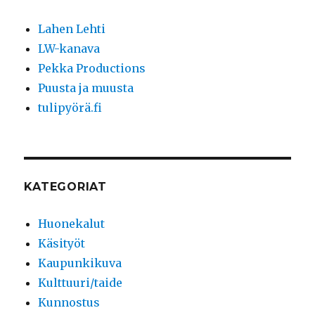
Lahen Lehti
LW-kanava
Pekka Productions
Puusta ja muusta
tulipyörä.fi
KATEGORIAT
Huonekalut
Käsityöt
Kaupunkikuva
Kulttuuri/taide
Kunnostus