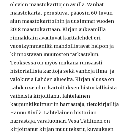
olevien maastokarttojen avulla. Vanhat
maastokartat perustuvat pääosin 60-luvun
alun maastokarttoihin ja uusimmat vuoden
2018 maastokarttaan. Kirjan aukeamilla
rinnakkain avautuvat karttalehdet eri
vuosikymmeniltä mahdollistavat helpon ja
kiinnostavan muutosten tarkastelun.
Teoksessa on myös mukana runsaasti
historiallisia karttoja sekä vanhoja ilma- ja
valokuvia Lahden alueelta. Kirjan alussa on
Lahden seudun kartoituksen historiallisista
vaiheista kirjoittanut lahtelainen
kaupunkikulttuurin harrastaja, tietokirjailija
Hannu Kivilä. Lahtelainen historian
harrastaja, varatuomari Vesa Tähtinen on
kirjoittanut kirjan muut tekstit, kuvauksen