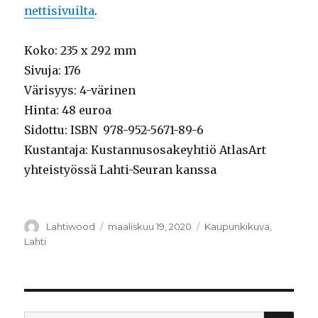
nettisivuilta
.
Koko: 235 x 292 mm
Sivuja: 176
Värisyys: 4-värinen
Hinta: 48 euroa
Sidottu: ISBN 978-952-5671-89-6
Kustantaja: Kustannusosakeyhtiö AtlasArt
yhteistyössä Lahti-Seuran kanssa
Kirjoittaja
Lahtiwood
Julkaistu
maaliskuu 19, 2020
Kategoriat
Kaupunkikuva
,
Lahti
HA