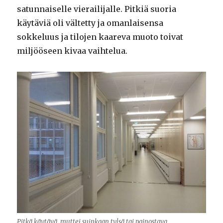
satunnaiselle vierailijalle. Pitkiä suoria
käytäviä oli vältetty ja omanlaisensa
sokkeluus ja tilojen kaareva muoto toivat
miljööseen kivaa vaihtelua.
Pitkä käytävä, muttei suinkaan tylsä tai painostava.