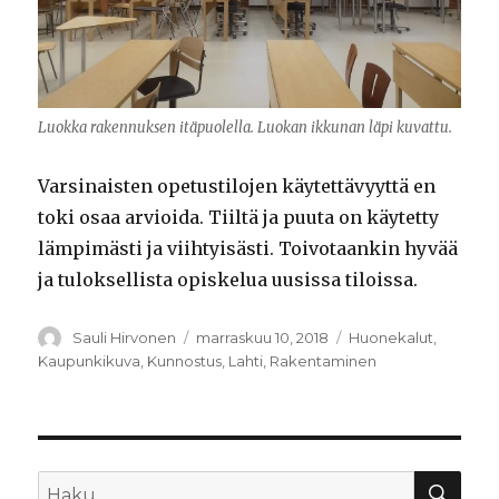
Luokka rakennuksen itäpuolella. Luokan ikkunan läpi kuvattu.
Varsinaisten opetustilojen käytettävyyttä en
toki osaa arvioida. Tiiltä ja puuta on käytetty
lämpimästi ja viihtyisästi. Toivotaankin hyvää
ja tuloksellista opiskelua uusissa tiloissa.
Kirjoittaja
Sauli Hirvonen
Julkaistu
marraskuu 10, 2018
Kategoriat
Huonekalut
,
Kaupunkikuva
,
Kunnostus
,
Lahti
,
Rakentaminen
HA
Etsi: