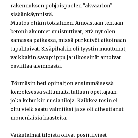
rakennuksen pohjoispuolen ”akvaarion”
sisäänkäynnistä.
Muutos olikin totaalinen. Ainoastaan tehtaan
betonirakenteet muistuttivat, että nyt olen
samassa paikassa, missä purkutyöt aikoinaan
tapahtuivat. Sisäpihakin oli tyystin muuttunut,
vaikkakin savupiippu ja ulkoseinät antoivat
osviittaa aiemmasta.
Törmäsin heti opinahjon ensimmäisessä
kerroksessa sattumalta tuttuun opettajaan,
joka kehuikin uusia tiloja. Kaikkea tosin ei
oltu vielä saatu valmiiksi ja se oli aiheuttanut
monenlaisia haasteita.
Vaikutelmat tiloista olivat posiitiiviset