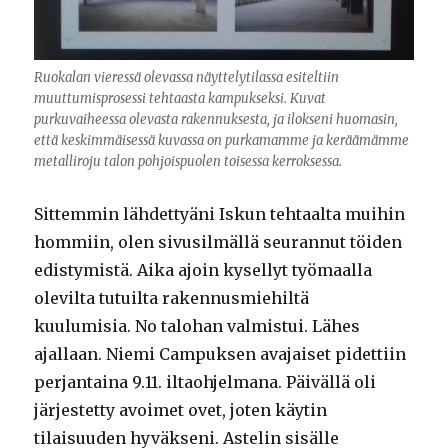
Ruokalan vieressä olevassa näyttelytilassa esiteltiin
muuttumisprosessi tehtaasta kampukseksi. Kuvat
purkuvaiheessa olevasta rakennuksesta, ja ilokseni huomasin,
että keskimmäisessä kuvassa on purkamamme ja keräämämme
metalliroju talon pohjoispuolen toisessa kerroksessa.
Sittemmin lähdettyäni Iskun tehtaalta muihin
hommiin, olen sivusilmällä seurannut töiden
edistymistä. Aika ajoin kysellyt työmaalla
olevilta tutuilta rakennusmiehiltä
kuulumisia. No talohan valmistui. Lähes
ajallaan. Niemi Campuksen avajaiset pidettiin
perjantaina 9.11. iltaohjelmana. Päivällä oli
järjestetty avoimet ovet, joten käytin
tilaisuuden hyväkseni. Astelin sisälle