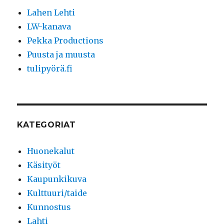
Lahen Lehti
LW-kanava
Pekka Productions
Puusta ja muusta
tulipyörä.fi
KATEGORIAT
Huonekalut
Käsityöt
Kaupunkikuva
Kulttuuri/taide
Kunnostus
Lahti