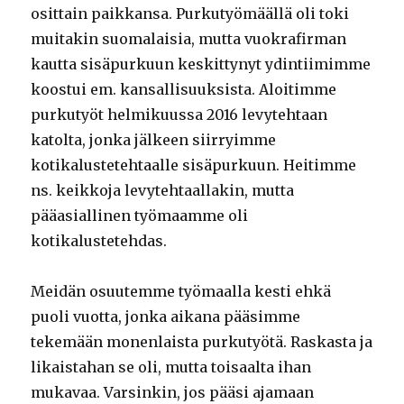
osittain paikkansa. Purkutyömäällä oli toki
muitakin suomalaisia, mutta vuokrafirman
kautta sisäpurkuun keskittynyt ydintiimimme
koostui em. kansallisuuksista. Aloitimme
purkutyöt helmikuussa 2016 levytehtaan
katolta, jonka jälkeen siirryimme
kotikalustetehtaalle sisäpurkuun. Heitimme
ns. keikkoja levytehtaallakin, mutta
pääasiallinen työmaamme oli
kotikalustetehdas.
Meidän osuutemme työmaalla kesti ehkä
puoli vuotta, jonka aikana pääsimme
tekemään monenlaista purkutyötä. Raskasta ja
likaistahan se oli, mutta toisaalta ihan
mukavaa. Varsinkin, jos pääsi ajamaan