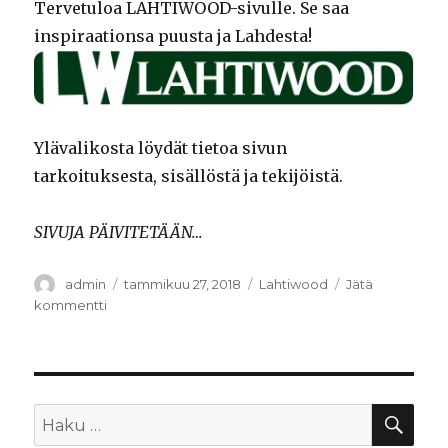
Tervetuloa LAHTIWOOD-sivulle. Se saa
inspiraationsa puusta ja Lahdesta!
Ylävalikosta löydät tietoa sivun
tarkoituksesta, sisällöstä ja tekijöistä.
SIVUJA PÄIVITETÄÄN…
Kirjoittaja
admin
Julkaistu
tammikuu 27, 2018
Kategoriat
Lahtiwood
Jätä
kommentti
artikkeliin
Tervetuloa!
HA
Etsi: