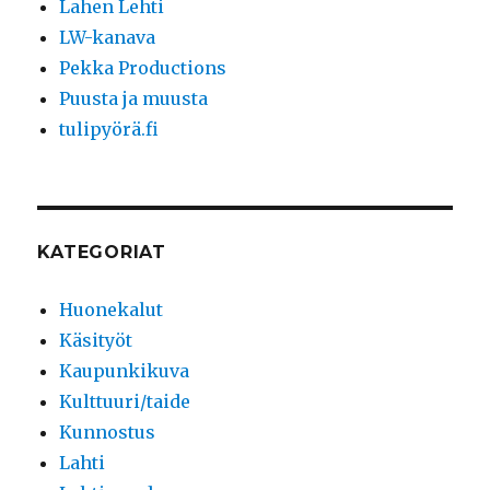
Lahen Lehti
LW-kanava
Pekka Productions
Puusta ja muusta
tulipyörä.fi
KATEGORIAT
Huonekalut
Käsityöt
Kaupunkikuva
Kulttuuri/taide
Kunnostus
Lahti