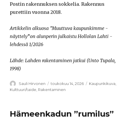
Postin rakennuksen sokkelia. Rakennus
purettiin vuonna 2018.
Artikkelin alkuosa ”Muuttuva kaupunkimme -
näyttely
”
on alunperin julkaistu Hollolan Lahti -
lehdessä 1/2026
Lähde: Lahden rakentaminen jatkui (Unto Tupala,
1998)
Kirjoittaja
Sauli Hirvonen
Julkaistu
toukokuu 14, 2026
Kategoriat
Kaupunkikuva
,
Kulttuuri/taide
,
Rakentaminen
Hämeenkadun ”rumilus”