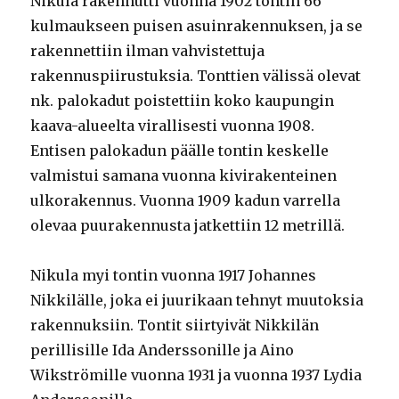
Nikula rakennutti vuonna 1902 tontin 66
kulmaukseen puisen asuinrakennuksen, ja se
rakennettiin ilman vahvistettuja
rakennuspiirustuksia. Tonttien välissä olevat
nk. palokadut poistettiin koko kaupungin
kaava-alueelta virallisesti vuonna 1908.
Entisen palokadun päälle tontin keskelle
valmistui samana vuonna kivirakenteinen
ulkorakennus. Vuonna 1909 kadun varrella
olevaa puurakennusta jatkettiin 12 metrillä.
Nikula myi tontin vuonna 1917 Johannes
Nikkilälle, joka ei juurikaan tehnyt muutoksia
rakennuksiin. Tontit siirtyivät Nikkilän
perillisille Ida Anderssonille ja Aino
Wikströmille vuonna 1931 ja vuonna 1937 Lydia