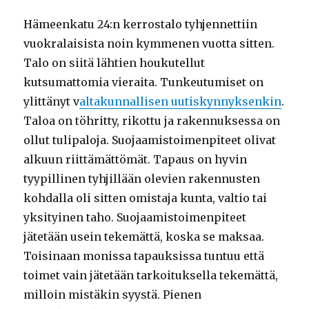
Hämeenkatu 24:n kerrostalo tyhjennettiin
vuokralaisista noin kymmenen vuotta sitten.
Talo on siitä lähtien houkutellut
kutsumattomia vieraita. Tunkeutumiset on
ylittänyt v
altakunnallisen uutiskynnyksenkin
.
Taloa on töhritty, rikottu ja rakennuksessa on
ollut tulipaloja. Suojaamistoimenpiteet olivat
alkuun riittämättömät. Tapaus on hyvin
tyypillinen tyhjillään olevien rakennusten
kohdalla oli sitten omistaja kunta, valtio tai
yksityinen taho. Suojaamistoimenpiteet
jätetään usein tekemättä, koska se maksaa.
Toisinaan monissa tapauksissa tuntuu että
toimet vain jätetään tarkoituksella tekemättä,
milloin mistäkin syystä. Pienen