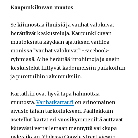
Kaupunkikuvan muutos
Se kiinnostaa ihmisiä ja vanhat valokuvat
herättävät keskusteluja. Kaupunkikuvan
muutoksista käydään ajatuksen vaihtoa
monissa ”vanhat valokuvat” -Facebook-
ryhmissä. Aihe herättää intohimoja ja usein
keskustelut liittyvät kadonneisiin paikkoihin
ja purettuihin rakennuksiin.
Kartatkin ovat hyvä tapa hahmottaa
muutosta.
Vanhatkartat.fi
on erinomainen
sivusto tähän tarkoitukseen. Päällekkäin
asetellut kartat eri vuosikymmeniltä auttavat
kätevästi vertailemaan mennyttä vaikkapa
nykyaikaan. Yhdessä Google street viewin