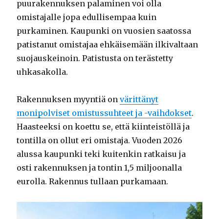
puurakennuksen palaminen voi olla
omistajalle jopa edullisempaa kuin
purkaminen. Kaupunki on vuosien saatossa
patistanut omistajaa ehkäisemään ilkivaltaan
suojauskeinoin. Patistusta on terästetty
uhkasakolla.
Rakennuksen myyntiä on
värittänyt
monipolviset omistussuhteet ja -vaihdokset
.
Haasteeksi on koettu se, että kiinteistöllä ja
tontilla on ollut eri omistaja. Vuoden 2026
alussa kaupunki teki kuitenkin ratkaisu ja
osti rakennuksen ja tontin 1,5 miljoonalla
eurolla. Rakennus tullaan purkamaan.