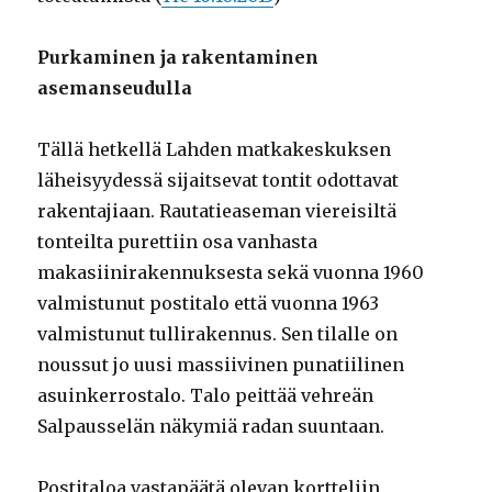
Purkaminen ja rakentaminen
asemanseudulla
Tällä hetkellä Lahden matkakeskuksen
läheisyydessä sijaitsevat tontit odottavat
rakentajiaan. Rautatieaseman viereisiltä
tonteilta purettiin osa vanhasta
makasiinirakennuksesta sekä vuonna 1960
valmistunut postitalo että vuonna 1963
valmistunut tullirakennus. Sen tilalle on
noussut jo uusi massiivinen punatiilinen
asuinkerrostalo. Talo peittää vehreän
Salpausselän näkymiä radan suuntaan.
Postitaloa vastapäätä olevan kortteliin