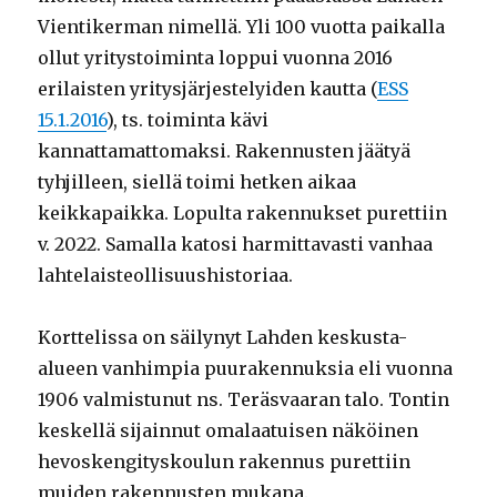
Vientikerman nimellä. Yli 100 vuotta paikalla
ollut yritystoiminta loppui vuonna 2016
erilaisten yritysjärjestelyiden kautta (
ESS
15.1.2016
), ts. toiminta kävi
kannattamattomaksi. Rakennusten jäätyä
tyhjilleen, siellä toimi hetken aikaa
keikkapaikka. Lopulta rakennukset purettiin
v. 2022. Samalla katosi harmittavasti vanhaa
lahtelaisteollisuushistoriaa.
Korttelissa on säilynyt Lahden keskusta-
alueen vanhimpia puurakennuksia eli vuonna
1906 valmistunut ns. Teräsvaaran talo. Tontin
keskellä sijainnut omalaatuisen näköinen
hevoskengityskoulun rakennus purettiin
muiden rakennusten mukana.