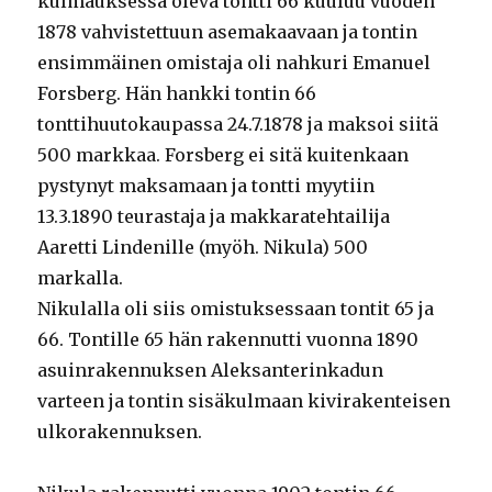
kulmauksessa oleva tontti 66 kuuluu vuoden
1878 vahvistettuun asemakaavaan ja tontin
ensimmäinen omistaja oli nahkuri Emanuel
Forsberg. Hän hankki tontin 66
tonttihuutokaupassa 24.7.1878 ja maksoi siitä
500 markkaa. Forsberg ei sitä kuitenkaan
pystynyt maksamaan ja tontti myytiin
13.3.1890 teurastaja ja makkaratehtailija
Aaretti Lindenille (myöh. Nikula) 500
markalla.
Nikulalla oli siis omistuksessaan tontit 65 ja
66. Tontille 65 hän rakennutti vuonna 1890
asuinrakennuksen Aleksanterinkadun
varteen ja tontin sisäkulmaan kivirakenteisen
ulkorakennuksen.