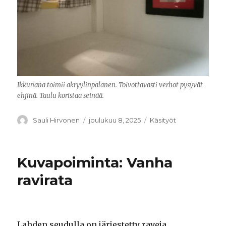
Ikkunana toimii akryylinpalanen. Toivottavasti verhot pysyvät
ehjinä. Taulu koristaa seinää.
Kirjoittaja
Sauli Hirvonen
Julkaistu
joulukuu 8, 2025
Kategoriat
Käsityöt
Kuvapoiminta: Vanha
ravirata
Lahden seudulla on järjestetty raveja