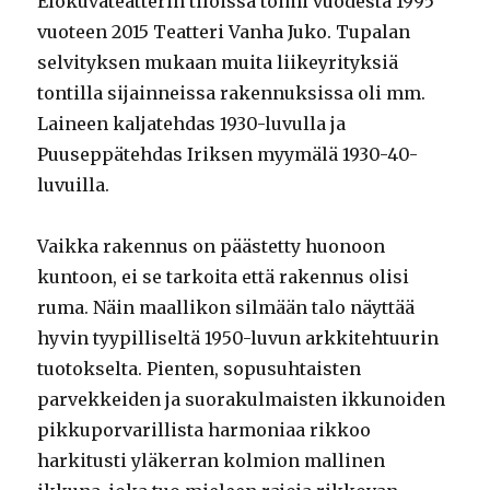
Elokuvateatterin tiloissa toimi vuodesta 1995
vuoteen 2015 Teatteri Vanha Juko. Tupalan
selvityksen mukaan muita liikeyrityksiä
tontilla sijainneissa rakennuksissa oli mm.
Laineen kaljatehdas 1930-luvulla ja
Puuseppätehdas Iriksen myymälä 1930-40-
luvuilla.
Vaikka rakennus on päästetty huonoon
kuntoon, ei se tarkoita että rakennus olisi
ruma. Näin maallikon silmään talo näyttää
hyvin tyypilliseltä 1950-luvun arkkitehtuurin
tuotokselta. Pienten, sopusuhtaisten
parvekkeiden ja suorakulmaisten ikkunoiden
pikkuporvarillista harmoniaa rikkoo
harkitusti yläkerran kolmion mallinen