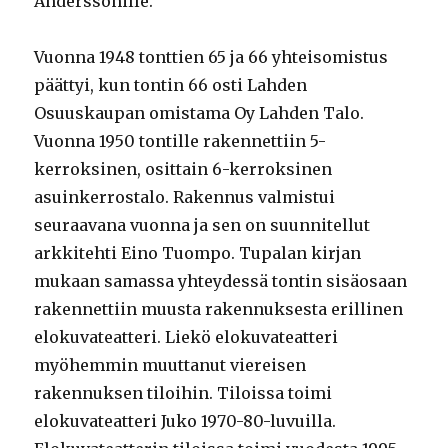
Anderssonille.
Vuonna 1948 tonttien 65 ja 66 yhteisomistus
päättyi, kun tontin 66 osti Lahden
Osuuskaupan omistama Oy Lahden Talo.
Vuonna 1950 tontille rakennettiin 5-
kerroksinen, osittain 6-kerroksinen
asuinkerrostalo. Rakennus valmistui
seuraavana vuonna ja sen on suunnitellut
arkkitehti Eino Tuompo. Tupalan kirjan
mukaan samassa yhteydessä tontin sisäosaan
rakennettiin muusta rakennuksesta erillinen
elokuvateatteri. Liekö elokuvateatteri
myöhemmin muuttanut viereisen
rakennuksen tiloihin. Tiloissa toimi
elokuvateatteri Juko 1970-80-luvuilla.