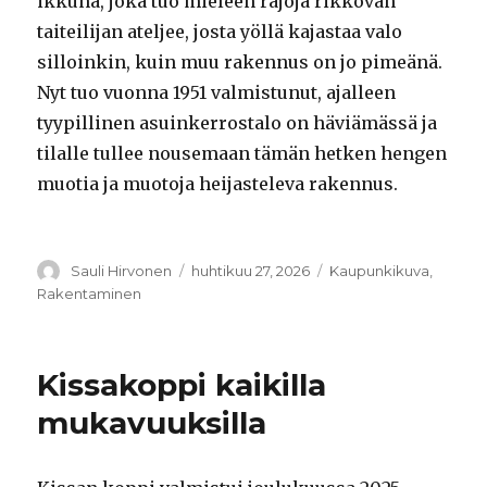
ikkuna, joka tuo mieleen rajoja rikkovan
taiteilijan ateljee, josta yöllä kajastaa valo
silloinkin, kuin muu rakennus on jo pimeänä.
Nyt tuo vuonna 1951 valmistunut, ajalleen
tyypillinen asuinkerrostalo on häviämässä ja
tilalle tullee nousemaan tämän hetken hengen
muotia ja muotoja heijasteleva rakennus.
Kirjoittaja
Sauli Hirvonen
Julkaistu
huhtikuu 27, 2026
Kategoriat
Kaupunkikuva
,
Rakentaminen
Kissakoppi kaikilla
mukavuuksilla