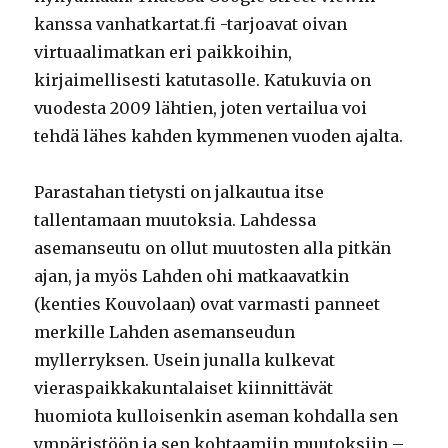
kanssa vanhatkartat.fi -tarjoavat oivan
virtuaalimatkan eri paikkoihin,
kirjaimellisesti katutasolle. Katukuvia on
vuodesta 2009 lähtien, joten vertailua voi
tehdä lähes kahden kymmenen vuoden ajalta.
Parastahan tietysti on jalkautua itse
tallentamaan muutoksia. Lahdessa
asemanseutu on ollut muutosten alla pitkän
ajan, ja myös Lahden ohi matkaavatkin
(kenties Kouvolaan) ovat varmasti panneet
merkille Lahden asemanseudun
myllerryksen. Usein junalla kulkevat
vieraspaikkakuntalaiset kiinnittävät
huomiota kulloisenkin aseman kohdalla sen
ympäristöön ja sen kohtaamiin muutoksiin –