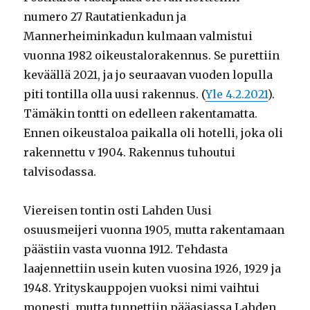
numero 27 Rautatienkadun ja
Mannerheiminkadun kulmaan valmistui
vuonna 1982 oikeustalorakennus. Se purettiin
keväällä 2021, ja jo seuraavan vuoden lopulla
piti tontilla olla uusi rakennus. (
Yle 4.2.2021
).
Tämäkin tontti on edelleen rakentamatta.
Ennen oikeustaloa paikalla oli hotelli, joka oli
rakennettu v 1904. Rakennus tuhoutui
talvisodassa.
Viereisen tontin osti Lahden Uusi
osuusmeijeri vuonna 1905, mutta rakentamaan
päästiin vasta vuonna 1912. Tehdasta
laajennettiin usein kuten vuosina 1926, 1929 ja
1948. Yrityskauppojen vuoksi nimi vaihtui
monesti, mutta tunnettiin pääasiassa Lahden