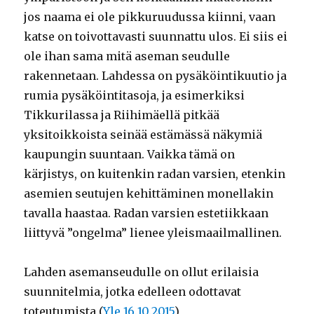
jos naama ei ole pikkuruudussa kiinni, vaan
katse on toivottavasti suunnattu ulos. Ei siis ei
ole ihan sama mitä aseman seudulle
rakennetaan. Lahdessa on pysäköintikuutio ja
rumia pysäköintitasoja, ja esimerkiksi
Tikkurilassa ja Riihimäellä pitkää
yksitoikkoista seinää estämässä näkymiä
kaupungin suuntaan. Vaikka tämä on
kärjistys, on kuitenkin radan varsien, etenkin
asemien seutujen kehittäminen monellakin
tavalla haastaa. Radan varsien estetiikkaan
liittyvä ”ongelma” lienee yleismaailmallinen.
Lahden asemanseudulle on ollut erilaisia
suunnitelmia, jotka edelleen odottavat
toteutumista (
Yle 16.10.2015
)