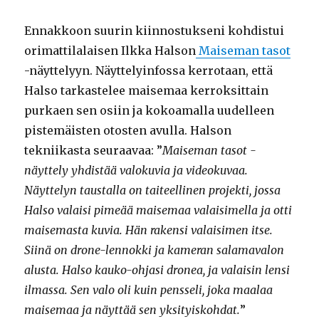
Ennakkoon suurin kiinnostukseni kohdistui
orimattilalaisen Ilkka Halson
Maiseman tasot
-näyttelyyn. Näyttelyinfossa kerrotaan, että
Halso tarkastelee maisemaa kerroksittain
purkaen sen osiin ja kokoamalla uudelleen
pistemäisten otosten avulla. Halson
tekniikasta seuraavaa: ”
Maiseman tasot -
näyttely yhdistää valokuvia ja videokuvaa.
Näyttelyn taustalla on taiteellinen projekti, jossa
Halso valaisi pimeää maisemaa valaisimella ja otti
maisemasta kuvia. Hän rakensi valaisimen itse.
Siinä on drone-lennokki ja kameran salamavalon
alusta. Halso kauko-ohjasi dronea, ja valaisin lensi
ilmassa. Sen valo oli kuin pensseli, joka maalaa
maisemaa ja näyttää sen yksityiskohdat.
”