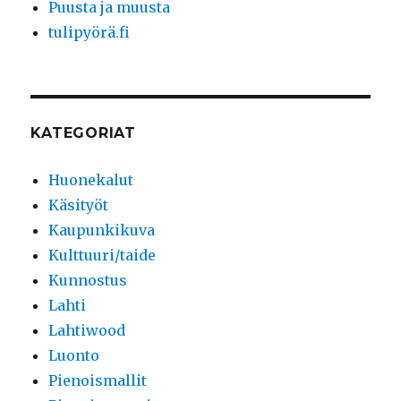
Puusta ja muusta
tulipyörä.fi
KATEGORIAT
Huonekalut
Käsityöt
Kaupunkikuva
Kulttuuri/taide
Kunnostus
Lahti
Lahtiwood
Luonto
Pienoismallit