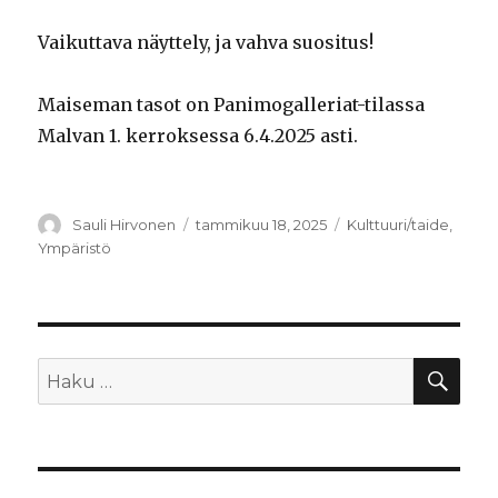
Vaikuttava näyttely, ja vahva suositus!
Maiseman tasot on Panimogalleriat-tilassa
Malvan 1. kerroksessa 6.4.2025 asti.
Kirjoittaja
Sauli Hirvonen
Julkaistu
tammikuu 18, 2025
Kategoriat
Kulttuuri/taide
,
Ympäristö
HA
Etsi: