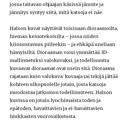
jossa taitavan ohjaajan käsissä jännite ja
jännitys syntyy siitä, mitä katsoja ei näe.
Halson kuvat näyttävät toisinaan dioraamoilta,
hieman keinotekoisilta – jossa niiden
kiinnostavuus piileekin – ja ehkäpä uneliaan
hämyisiltä. Dioraaman voisi ymmärtää 3D-
mallinnetuksi valokuvaksi, ja todellisuutta
kuvaavat dioraamat ovat usein sitä. Dioraama
rajataan kuin valokuva: kuvaaja tai tekijä jättää
kohteen ulkopuolelle jotain, josta katsoja
muodostaa jatkumon todellisuuteen. Halson
kuvissa on jotain lynchimaista toden ja
epätoden, havaittavien ja ei-havaittavien
hiukkasten vuorovaikutusta.