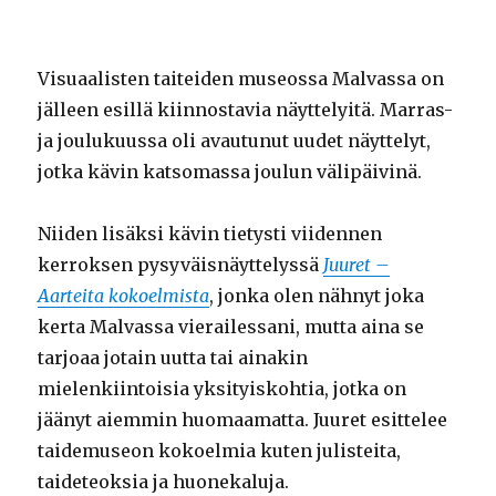
Visuaalisten taiteiden museossa Malvassa on
jälleen esillä kiinnostavia näyttelyitä. Marras-
ja joulukuussa oli avautunut uudet näyttelyt,
jotka kävin katsomassa joulun välipäivinä.
Niiden lisäksi kävin tietysti viidennen
kerroksen pysyväisnäyttelyssä
Juuret –
Aarteita kokoelmista
, jonka olen nähnyt joka
kerta Malvassa vierailessani, mutta aina se
tarjoaa jotain uutta tai ainakin
mielenkiintoisia yksityiskohtia, jotka on
jäänyt aiemmin huomaamatta. Juuret esittelee
taidemuseon kokoelmia kuten julisteita,
taideteoksia ja huonekaluja.