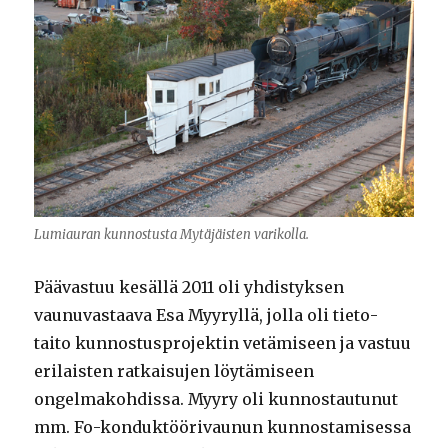
Lumiauran kunnostusta Mytäjäisten varikolla.
Päävastuu kesällä 2011 oli yhdistyksen
vaunuvastaava Esa Myyryllä, jolla oli tieto-
taito kunnostusprojektin vetämiseen ja vastuu
erilaisten ratkaisujen löytämiseen
ongelmakohdissa. Myyry oli kunnostautunut
mm. Fo-konduktöörivaunun kunnostamisessa