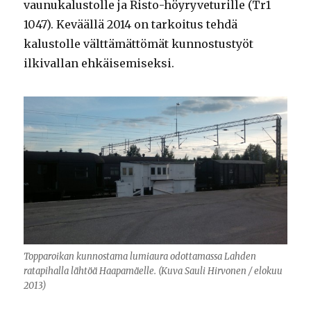
vaunukalustolle ja Risto-höyryveturille (Tr1
1047). Keväällä 2014 on tarkoitus tehdä
kalustolle välttämättömät kunnostustyöt
ilkivallan ehkäisemiseksi.
Topparoikan kunnostama lumiaura odottamassa Lahden
ratapihalla lähtöä Haapamäelle. (Kuva Sauli Hirvonen / elokuu
2013)