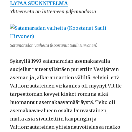
LATAA SUUNNITELMA
Yhteenveto on liitteineen pdf-muodossa
Satamaradan vaiheita (Koostanut Sauli Hirvonen)
Syksyllä 1993 satamaradan asemakaavalla
suojellut raiteet yllättäen purettiin Vesijärven
aseman ja Jalkarannantien väliltä. Selvisi, että
Valtionrautateiden virkamies oli myynyt VR:lle
tarpeettoman kevyet kiskot romuna eikä
huomannut asemakaavamääräystä. Teko oli
asemakaava-alueen osalta lainvastainen,
mutta asia sivuutettiin kaupungin ja
Valtionrautateiden yhteisneuvottelussa melko