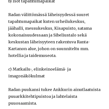
b) Isot tapahtumapaikat
Radan välittömässä läheisyydessä suuret
tapahtumapaikat kuten urheilukeskus,
jäähalli, messukeskus, Kisapuisto, satama
kokonaisuudessaan ja Sibeliustalo sekä
keskustan läheisyyteen rakentuva Ranta-
Kartanon alue, johon on suunniteltu mm.
hotellia ja taidemuseota.
c) Matkailu-, elinkeinoelämä- ja
imagonäkökulmat
Radan puukansi tukee Ankkurin ainutlaatuista
puuarkkitehtipuistoa ja lahtelaista
puuosaamista.