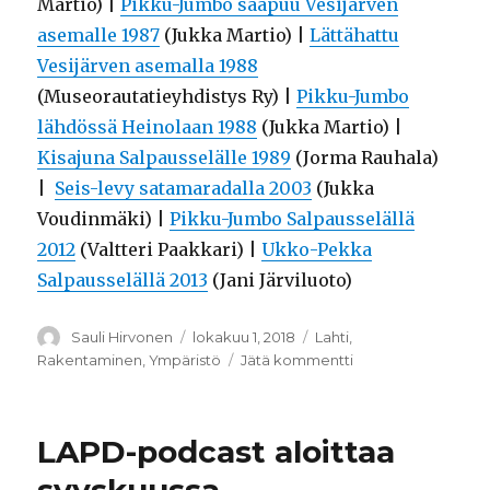
Martio) |
Pikku-Jumbo saapuu Vesijärven
asemalle 1987
(Jukka Martio) |
Lättähattu
Vesijärven asemalla 1988
(Museorautatieyhdistys Ry) |
Pikku-Jumbo
lähdössä Heinolaan 1988
(Jukka Martio) |
Kisajuna Salpausselälle 1989
(Jorma Rauhala)
|
Seis-levy satamaradalla 2003
(Jukka
Voudinmäki) |
Pikku-Jumbo Salpausselällä
2012
(Valtteri Paakkari) |
Ukko-Pekka
Salpausselällä 2013
(Jani Järviluoto)
Kirjoittaja
Sauli Hirvonen
Julkaistu
lokakuu 1, 2018
Kategoriat
Lahti
,
Rakentaminen
,
Ympäristö
Jätä kommentti
artikkeliin
Sibeliusrata
satamaan
–
LAPD-podcast aloittaa
Lahden
matkailuvaltti