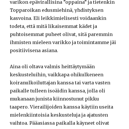
varikon epävirallisina ”oppaina” ja tietenkin
Topparoikan edusmiehinä, yhdistyksen
kasvoina. Eli leikkimielisesti voidaankin
todeta, että mitä likaisemmat kädet ja
puhtoisemmat puheet olivat, sitä paremmin
ihmisten mieleen varikko ja toimintamme jäi
positiivisena asiana.
Aina oli oltava valmis heittäytymään
keskusteluihin, vaikkapa ohikulkeneen
koiranulkoiluttajan kanssa tai varta vasten
paikalle tulleen isoäidin kanssa, jolla oli
mukanaan junista kiinnostunut pikku
taapero. Vierailijoiden kanssa käytiin useita
mielenkiintoisia keskusteluja ja ajatusten
vaihtoa. Pääasiassa paikalla käyneet olivat