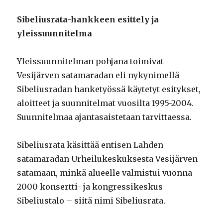
Sibeliusrata-hankkeen esittely ja
yleissuunnitelma
Yleissuunnitelman pohjana toimivat
Vesijärven satamaradan eli nykynimellä
Sibeliusradan hanketyössä käytetyt esitykset,
aloitteet ja suunnitelmat vuosilta 1995-2004.
Suunnitelmaa ajantasaistetaan tarvittaessa.
Sibeliusrata käsittää entisen Lahden
satamaradan Urheilukeskuksesta Vesijärven
satamaan, minkä alueelle valmistui vuonna
2000 konsertti- ja kongressikeskus
Sibeliustalo – siitä nimi Sibeliusrata.