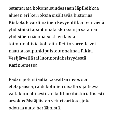
Satamarata kokonaisuudessaan läpileikkaa
alueen eri kerroksia sisältävää historiaa.
Kiskobulevardimainen kevyenliikenteenväylä
yhdistäisi tapahtumakeskuksen ja sataman,
yhdistäen näennäisesti erilaisia
toiminnallisia kohteita. Reitin varrella voi
nauttia kaupunkipuistotunnelmaa Pikku-
Vesijärvellä tai luonnonläheisyydestä
Kariniemessä.
Radan potentiaalia kasvattaa myös sen
eteläpäässä, raidekolmien sisällä sijaitseva
valtakunnallisestikin kulttuurihistoriallisesti
arvokas Mytäjäisten veturivarikko, joka
odottaa uutta heräämistä.