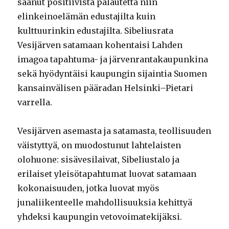
saanut positiivista palautetta niin
elinkeinoelämän edustajilta kuin
kulttuurinkin edustajilta. Sibeliusrata
Vesijärven satamaan kohentaisi Lahden
imagoa tapahtuma- ja järvenrantakaupunkina
sekä hyödyntäisi kaupungin sijaintia Suomen
kansainvälisen pääradan Helsinki–Pietari
varrella.
Vesijärven asemasta ja satamasta, teollisuuden
väistyttyä, on muodostunut lahtelaisten
olohuone: sisävesilaivat, Sibeliustalo ja
erilaiset yleisötapahtumat luovat satamaan
kokonaisuuden, jotka luovat myös
junaliikenteelle mahdollisuuksia kehittyä
yhdeksi kaupungin vetovoimatekijäksi.