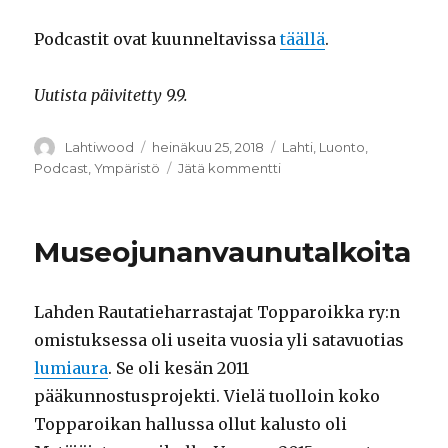
Podcastit ovat kuunneltavissa
täällä
.
Uutista päivitetty 9.9.
Kirjoittaja
Lahtiwood
Julkaistu
heinäkuu 25, 2018
Kategoriat
Lahti
,
Luonto
,
Podcast
,
Ympäristö
Jätä kommentti
artikkeliin
LAPD-
podcast
aloittaa
Museojunanvaunutalkoita
syyskuussa
Lahden Rautatieharrastajat Topparoikka ry:n
omistuksessa oli useita vuosia yli satavuotias
lumiaura
. Se oli kesän 2011
pääkunnostusprojekti. Vielä tuolloin koko
Topparoikan hallussa ollut kalusto oli