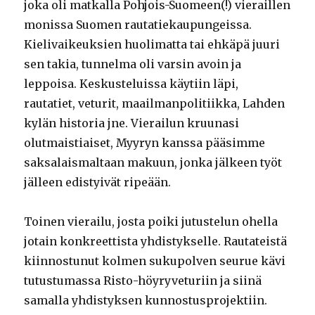
joka oli matkalla Pohjois-Suomeen(!) vieraillen
monissa Suomen rautatiekaupungeissa.
Kielivaikeuksien huolimatta tai ehkäpä juuri
sen takia, tunnelma oli varsin avoin ja
leppoisa. Keskusteluissa käytiin läpi,
rautatiet, veturit, maailmanpolitiikka, Lahden
kylän historia jne. Vierailun kruunasi
olutmaistiaiset, Myyryn kanssa pääsimme
saksalaismaltaan makuun, jonka jälkeen työt
jälleen edistyivät ripeään.
Toinen vierailu, josta poiki jutustelun ohella
jotain konkreettista yhdistykselle. Rautateistä
kiinnostunut kolmen sukupolven seurue kävi
tutustumassa Risto-höyryveturiin ja siinä
samalla yhdistyksen kunnostusprojektiin.