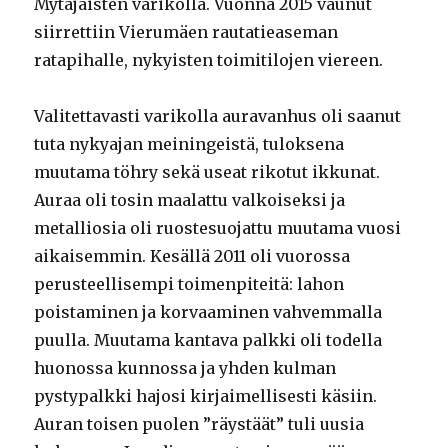
Mytäjäisten varikolla. Vuonna 2015 vaunut
siirrettiin Vierumäen rautatieaseman
ratapihalle, nykyisten toimitilojen viereen.
Valitettavasti varikolla auravanhus oli saanut
tuta nykyajan meiningeistä, tuloksena
muutama töhry sekä useat rikotut ikkunat.
Auraa oli tosin maalattu valkoiseksi ja
metalliosia oli ruostesuojattu muutama vuosi
aikaisemmin. Kesällä 2011 oli vuorossa
perusteellisempi toimenpiteitä: lahon
poistaminen ja korvaaminen vahvemmalla
puulla. Muutama kantava palkki oli todella
huonossa kunnossa ja yhden kulman
pystypalkki hajosi kirjaimellisesti käsiin.
Auran toisen puolen ”räystäät” tuli uusia