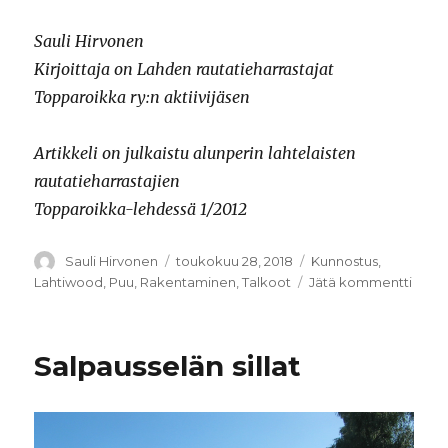
Sauli Hirvonen
Kirjoittaja on Lahden rautatieharrastajat
Topparoikka ry:n aktiivijäsen
Artikkeli on julkaistu alunperin lahtelaisten
rautatieharrastajien
Topparoikka-lehdessä 1/2012
Kirjoittaja
Sauli Hirvonen
Julkaistu
toukokuu 28, 2018
Kategoriat
Kunnostus
,
Lahtiwood
,
Puu
,
Rakentaminen
,
Talkoot
Jätä kommentti
artikk
Muse
Salpausselän sillat