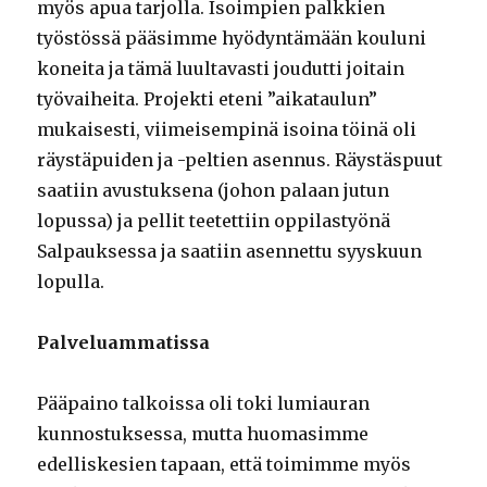
myös apua tarjolla. Isoimpien palkkien
työstössä pääsimme hyödyntämään kouluni
koneita ja tämä luultavasti joudutti joitain
työvaiheita. Projekti eteni ”aikataulun”
mukaisesti, viimeisempinä isoina töinä oli
räystäpuiden ja -peltien asennus. Räystäspuut
saatiin avustuksena (johon palaan jutun
lopussa) ja pellit teetettiin oppilastyönä
Salpauksessa ja saatiin asennettu syyskuun
lopulla.
Palveluammatissa
Pääpaino talkoissa oli toki lumiauran
kunnostuksessa, mutta huomasimme
edelliskesien tapaan, että toimimme myös