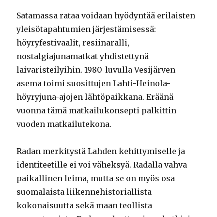
Satamassa rataa voidaan hyödyntää erilaisten
yleisötapahtumien järjestämisessä:
höyryfestivaalit, resiinaralli,
nostalgiajunamatkat yhdistettynä
laivaristeilyihin. 1980-luvulla Vesijärven
asema toimi suosittujen Lahti-Heinola-
höyryjuna-ajojen lähtöpaikkana. Eräänä
vuonna tämä matkailukonsepti palkittin
vuoden matkailutekona.
Radan merkitystä Lahden kehittymiselle ja
identiteetille ei voi väheksyä. Radalla vahva
paikallinen leima, mutta se on myös osa
suomalaista liikennehistoriallista
kokonaisuutta sekä maan teollista