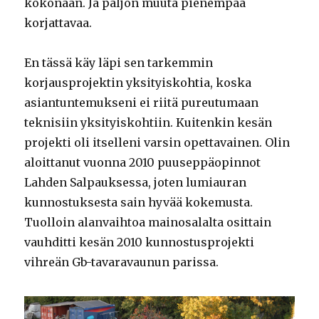
kokonaan. Ja paljon muuta pienempää
korjattavaa.
En tässä käy läpi sen tarkemmin
korjausprojektin yksityiskohtia, koska
asiantuntemukseni ei riitä pureutumaan
teknisiin yksityiskohtiin. Kuitenkin kesän
projekti oli itselleni varsin opettavainen. Olin
aloittanut vuonna 2010 puuseppäopinnot
Lahden Salpauksessa, joten lumiauran
kunnostuksesta sain hyvää kokemusta.
Tuolloin alanvaihtoa mainosalalta osittain
vauhditti kesän 2010 kunnostusprojekti
vihreän Gb-tavaravaunun parissa.