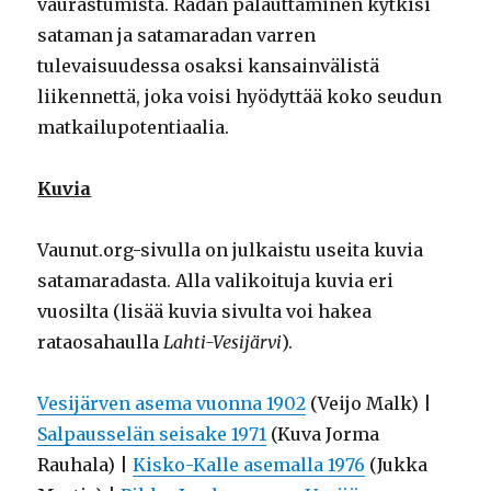
vaurastumista. Radan palauttaminen kytkisi
sataman ja satamaradan varren
tulevaisuudessa osaksi kansainvälistä
liikennettä, joka voisi hyödyttää koko seudun
matkailupotentiaalia.
Kuvia
Vaunut.org-sivulla on julkaistu useita kuvia
satamaradasta. Alla valikoituja kuvia eri
vuosilta (lisää kuvia sivulta voi hakea
rataosahaulla
Lahti-Vesijärvi
).
Vesijärven asema vuonna 1902
(Veijo Malk) |
Salpausselän seisake 1971
(Kuva Jorma
Rauhala) |
Kisko-Kalle asemalla 1976
(Jukka