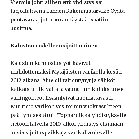
Vierailu johti siihen että yhdistys sai
lahjoituksena Lahden Rakennustarvike Oy:ltä
puutavaraa, jotta auran räystäät saatiin
uusittua.
Kaluston uudelleensijoittaminen
Kaluston kunnostustyöt kävivät
mahdottomaksi Mytäjäisten varikolla kesän
2012 aikana. Alue oli tyhjentynyt ja sähköt
katkaistu: ilkivalta ja vaunuihin kohdistuneet
vahingonteot lisääntyivät huomattavasti.
Kun tieto varikon vesitornin vuokrasuhteen
päättymisestä tuli Topparoikka-yhdistykselle
tietoon talvella 2010, alkoi yhdistys etsimään
uusia sijoituspaikkoja varikolla olevalle