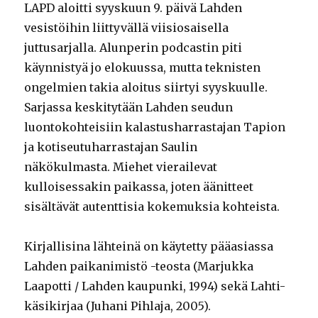
LAPD aloitti syyskuun 9. päivä Lahden
vesistöihin liittyvällä viisiosaisella
juttusarjalla. Alunperin podcastin piti
käynnistyä jo elokuussa, mutta teknisten
ongelmien takia aloitus siirtyi syyskuulle.
Sarjassa keskitytään Lahden seudun
luontokohteisiin kalastusharrastajan Tapion
ja kotiseutuharrastajan Saulin
näkökulmasta. Miehet vierailevat
kulloisessakin paikassa, joten äänitteet
sisältävät autenttisia kokemuksia kohteista.
Kirjallisina lähteinä on käytetty pääasiassa
Lahden paikanimistö -teosta (Marjukka
Laapotti / Lahden kaupunki, 1994) sekä Lahti-
käsikirjaa (Juhani Pihlaja, 2005).