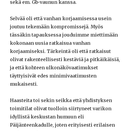
sekä em. Gb-vaunun kanssa.
Selvää oli että vanhan korjaamisessa usein
joutuu tekemään kompromissejä. Myös
tässäkin tapauksessa jouduimme miettimään
kokonaan uusia ratkaisua vanhan
korjaamiseksi. Tärkeintä oli että ratkaisut
olivat rakenteellisesti kestäviä ja pitkäikäisiä,
ja että kohteen ulkonäkövaatimukset
täyttyisivät edes minimivaatimusten
mukaisesti.
Haasteita toi sekin seikka että yhdistyksen
toimitilat olivat tuolloin siirtyneet varikon
idyllistä keskustan humuun eli
Päijänteenkadulle, joten erityisesti erilaisen