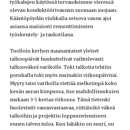
työkalujen käytössä turvauduimme vieressä
olevan konduktöörivaunun suomaan suojaan.
Kääntöpöydän viuhkalla seisova vaunu ajoi
asiansa mainiosti remonttimiesten
työskentely- ja taukotilana.
Tuolloin kerhon maanantaiset yleiset
talkoopäivät houkuttelivat vaihtelevasti
talkooväkeä varikolle. Toki talkoita tehtiin
porukalla toki myös muinakin viikonpäivinä.
Myyry taisi varikolla viettää melkeimpä koko
kesän auran kimpussa, itse mahdollisuuksien
mukaan 3-5 kertaa viikossa. Tämä tietenki
huolestutti vaunuvastaavaa, riittäisikö väkeä
talkoihin ja projektin loppuunviemiseen
ennen talven tuloa. Kun hätäkin on suuri, on