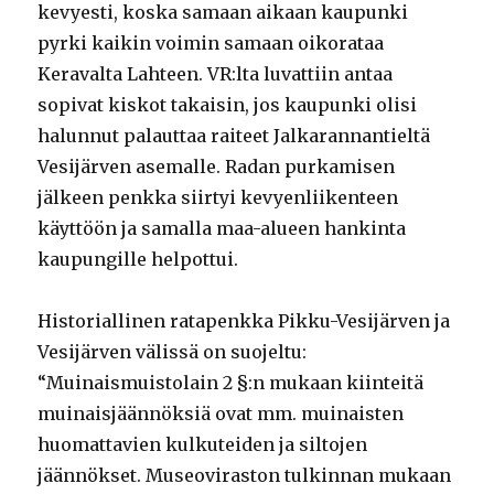
kevyesti, koska samaan aikaan kaupunki
pyrki kaikin voimin samaan oikorataa
Keravalta Lahteen. VR:lta luvattiin antaa
sopivat kiskot takaisin, jos kaupunki olisi
halunnut palauttaa raiteet Jalkarannantieltä
Vesijärven asemalle. Radan purkamisen
jälkeen penkka siirtyi kevyenliikenteen
käyttöön ja samalla maa-alueen hankinta
kaupungille helpottui.
Historiallinen ratapenkka Pikku-Vesijärven ja
Vesijärven välissä on suojeltu:
“Muinaismuistolain 2 §:n mukaan kiinteitä
muinaisjäännöksiä ovat mm. muinaisten
huomattavien kulkuteiden ja siltojen
jäännökset. Museoviraston tulkinnan mukaan