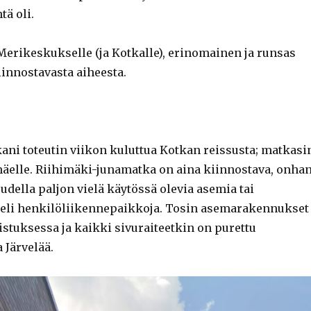
ä oli.
Merikeskukselle (ja Kotkalle), erinomainen ja runsas
iinnostavasta aiheesta.
ani toteutin viikon kuluttua Kotkan reissusta; matkasi
mäelle. Riihimäki-junamatka on aina kiinnostava, onha
uudella paljon vielä käytössä olevia asemia tai
 eli henkilöliikennepaikkoja. Tosin asemarakennukset
istuksessa ja kaikki sivuraiteetkin on purettu
 Järvelää.