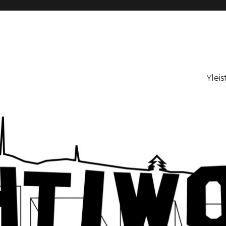
Yleis