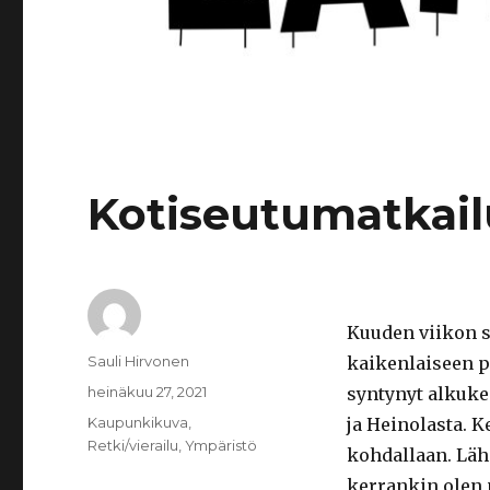
Kotiseutumatkail
Kuuden viikon 
Kirjoittaja
Sauli Hirvonen
kaikenlaiseen p
Julkaistu
heinäkuu 27, 2021
syntynyt alkuke
Kategoriat
Kaupunkikuva
,
ja Heinolasta. K
Retki/vierailu
,
Ympäristö
kohdallaan. Lähi
kerrankin olen 