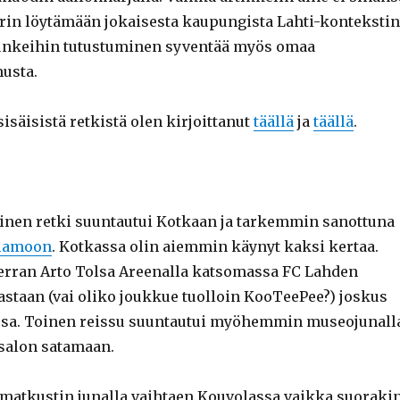
pyrin löytämään jokaisesta kaupungista Lahti-kontekstin
unkeihin tutustuminen syventää myös omaa
usta.
säisistä retkistä olen kirjoittanut
täällä
ja
täällä
.
nen retki suuntautui Kotkaan ja tarkemmin sanottuna
llamoon
. Kotkassa olin aiemmin käynyt kaksi kertaa.
rran Arto Tolsa Areenalla katsomassa FC Lahden
astaan (vai oliko joukkue tuolloin KooTeePee?) joskus
ssa. Toinen reissu suuntautui myöhemmin museojunall
salon satamaan.
 matkustin junalla vaihtaen Kouvolassa vaikka suoraki