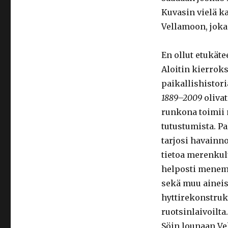
Kuvasin vielä k
Vellamoon, joka
En ollut etukät
Aloitin kierroks
paikallishistori
1889–2009
oliva
runkona toimii m
tutustumista. Pa
tarjosi havainno
tietoa merenkul
helposti menemä
sekä muu aineis
hyttirekonstruk
ruotsinlaivoilta.
Söin lounaan Ve