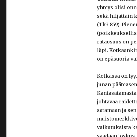
yhteys olisi onn
sekä hiljattain
(Tk3 859). Pien
(poikkeuksellise
rataosuus on pe
läpi. Kotkaankin
on epäsuoria va
Kotkassa on tyy
junan pääteasema
Kantasatamastak
johtavaa raidett
satamaan ja sen 
muistomerkkivet
vaikutuksista 
saadaan joskus