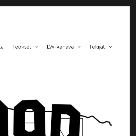
tä
Teokset
LW-kanava
Tekijät