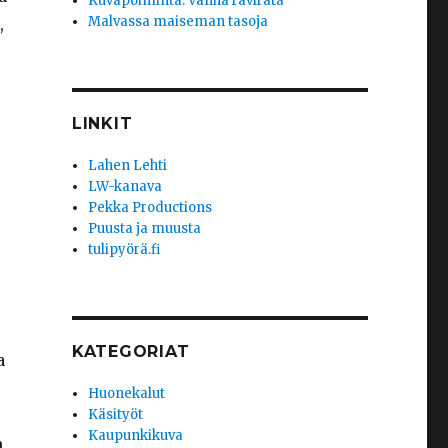
Kuvapoiminta: Vanha ravirata
Malvassa maiseman tasoja
,
LINKIT
Lahen Lehti
LW-kanava
Pekka Productions
Puusta ja muusta
tulipyörä.fi
KATEGORIAT
a
Huonekalut
Käsityöt
Kaupunkikuva
n