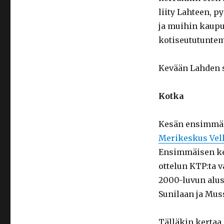
liity Lahteen, 
ja muihin kaup
kotiseututuntem
Kevään Lahden si
Kotka
Kesän ensimmäi
Merikeskus Ve
Ensimmäisen ke
ottelun KTP:ta v
2000-luvun alu
Sunilaan ja Mus
Tälläkin kertaa