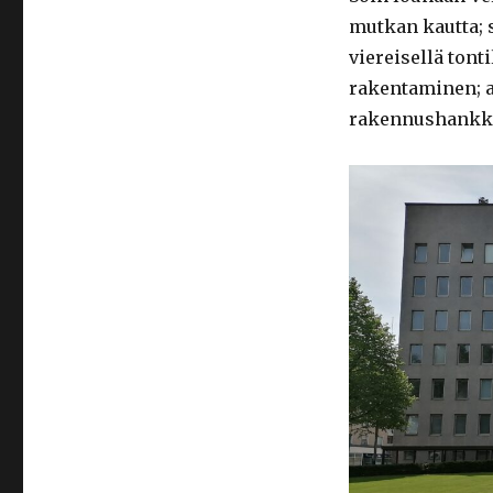
mutkan kautta; s
viereisellä ton
rakentaminen; a
rakennushankk