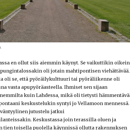
.
ssa en ollut siis aiemmin käynyt. Se vaikuttikin oikein
upungintalossakin oli jotain mahtipontisen viehättävää.
oli se, että pyöräilykulttuuri tai pyöräliikenne oli
una vasta apupyöräasteella. Ihmiset sen sijaan
imemmilta kuin Lahdessa, mikä oli tietysti hämmentävä
ontaani keskustelukin syntyi jo Vellamoon mennessä.
äntyylinen jutustelu jatkui
lanteissakin. Keskustassa join terassilla oluen ja
n tien toisella puolella käynnissä ollutta rakennuksen