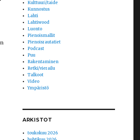
Kulttuuri/taide
Kunnostus
Lahti
Lahtiwood
Luonto
Pienoismallit
an
Pienoisrautatiet
Podcast
Puu
Rakentaminen
Retki/vierailu
Talkoot
Video
Ympäristö
ARKISTOT
toukokuu 2026
huhtikuu 2026