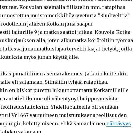
istunut. Kouvolan asemalla fiilistelin mm. ratapihaa
 kunnostettua muistomerkkihöyryveturia ”Ruuhvelttia”
en odottelun jälkeen Kotkan juna saapui
sti) laiturille 9 ja matka saattoi jatkua. Kouvola-Kotka-
ruskorjauksen alla, joten alkumatka köröteltiin työma
 tullessa junanmatkustajaa tervehti laajat tietyöt, joilla
ikutuksia myös junan käyttäjälle.
likäs punatiilinen asemarakennus. Jatkoin kuitenkin
lle eli satamaan. Silmäilin tyhjää ratapihaa.
in on kiskot purettu lukuunottamatta Kotkamillsille
a: rautatieliikenne oli vähentynyt huippuvuosista
teollisuuslaitoksiin. Yhdellä raiteella oli sentään
uri Vr1 667 vaunuineen muistutuksena teollisuuden
kaupungin kehittymiseen. Ehkä samanlainen
nähtävyys
 Lahden satamaan.