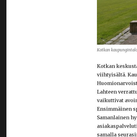
Kotkan kaupungintalo
Kotkan keskusta
viihtyisältä. Ka
Huomionarvoista 
Lahteen verratt
vaikuttivat avo
Ensimmäinen sp
Samanlainen hyv
asiakaspalveluti
samalla seurasi