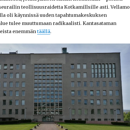
eurailin teollisuusraidetta Kotkamillsille asti. Vellam
tilla oli käynnissä uuden tapahtumakeskuksen
lue tulee muuttumaan radikaalisti. Kantasataman
eista enemmän
täällä
.