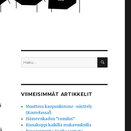
HAKU
Etsi:
VIIMEISIMMÄT ARTIKKELIT
ä
Muuttuva kaupunkimme -näyttely
(Kouvolassa!)
Hämeenkadun ”rumilus”
Kissakoppi kaikilla mukavuuksilla
ä