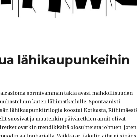
ua lähikaupunkeihin
sairasloma sormivamman takia avasi mahdollisuuden
uuhasteluun kuten lähimatkailulle. Spontaanisti
sän lähikaupunkitrilogia koostui Kotkasta, Riihimäest
elit suosivat ja muutenkin päiväretkien annit olivat
retket ovatkin trendikkäitä olosuhteista johtuen; joten
muodin aallonharjalla. Vaikka artikkelin aihe ei sinäns