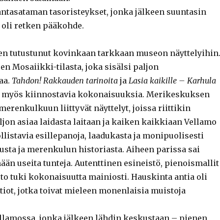
antasataman tasoristeykset, jonka jälkeen suuntasin
 oli retken pääkohde.
een tutustunut kovinkaan tarkkaan museon näyttelyihin
en Mosaiikki-tilasta, joka sisälsi paljon
aa.
Tahdon! Rakkauden tarinoita
ja
Lasia kaikille – Karhula
t myös kiinnostavia kokonaisuuksia. Merikeskuksen
erenkulkuun liittyvät näyttelyt, joissa riittikin
ljon asiaa laidasta laitaan ja kaiken kaikkiaan Vellamo
llistavia esillepanoja, laadukasta ja monipuolisesti
usta ja merenkulun historiasta. Aiheen parissa sai
än useita tunteja. Autenttinen esineistö, pienoismallit
to tuki kokonaisuutta mainiosti. Hauskinta antia oli
tiot, jotka toivat mieleen monenlaisia muistoja
llamossa, jonka jälkeen lähdin keskustaan – pienen